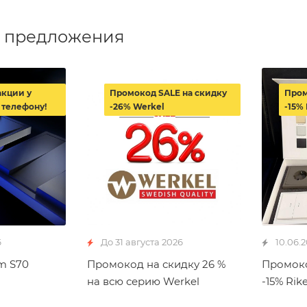
 предложения
акции у
Промокод SALE на скидку
Пром
 телефону!
-26% Werkel
-15% 
6
До 31 августа 2026
10.06.
m S70
Промокод на скидку 26 %
Промоко
на всю серию Werkel
-15% Rike