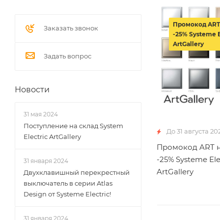
Промокод ART
Заказать звонок
-25% Systeme E
ArtGallery
Задать вопрос
Новости
31 мая 2024
Поступление на склад System
До 31 августа 20
Electric ArtGallery
Промокод ART н
-25% Systeme Ele
31 января 2024
ArtGallery
Двухклавишный перекрестный
выключатель в серии Atlas
Design от Systeme Electric!
31 января 2024