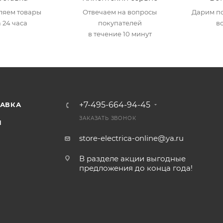
ляем товары
Отвечаем на вопросы
Дарим по
 24 часа
покупателей
в
в течение 10 минут
+7-495-664-94-45
ТАВКА
ЗАКАЗАТЬ ЗВОНОК
И
store-electrica-online@ya.ru
В разделе акции выгодные
предложения до конца года!