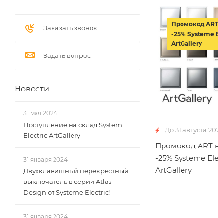
Промокод ART
Заказать звонок
-25% Systeme E
ArtGallery
Задать вопрос
Новости
31 мая 2024
Поступление на склад System
До 31 августа 20
Electric ArtGallery
Промокод ART н
-25% Systeme Ele
31 января 2024
ArtGallery
Двухклавишный перекрестный
выключатель в серии Atlas
Design от Systeme Electric!
31 января 2024