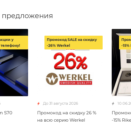
 предложения
акции у
Промокод SALE на скидку
Пром
 телефону!
-26% Werkel
-15% 
6
До 31 августа 2026
10.06.
m S70
Промокод на скидку 26 %
Промоко
на всю серию Werkel
-15% Rike