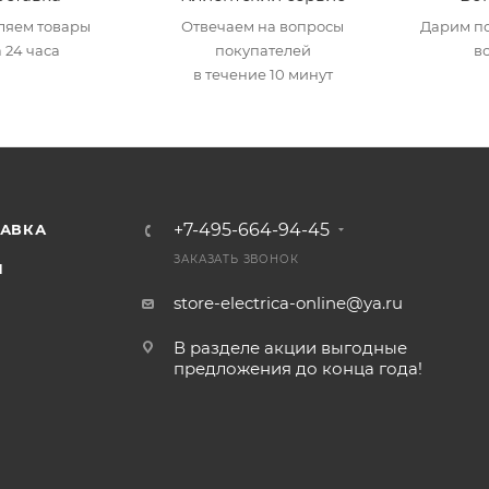
ляем товары
Отвечаем на вопросы
Дарим по
 24 часа
покупателей
в
в течение 10 минут
+7-495-664-94-45
ТАВКА
ЗАКАЗАТЬ ЗВОНОК
И
store-electrica-online@ya.ru
В разделе акции выгодные
предложения до конца года!