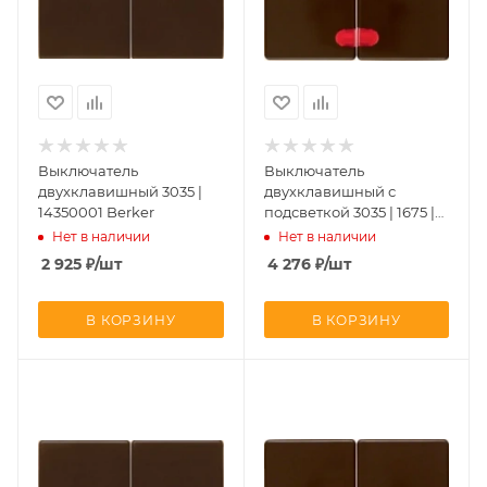
Выключатель
Выключатель
двухклавишный 3035 |
двухклавишный с
14350001 Berker
подсветкой 3035 | 1675 |
14370001 Berker
Нет в наличии
Нет в наличии
2 925
₽
/шт
4 276
₽
/шт
В КОРЗИНУ
В КОРЗИНУ