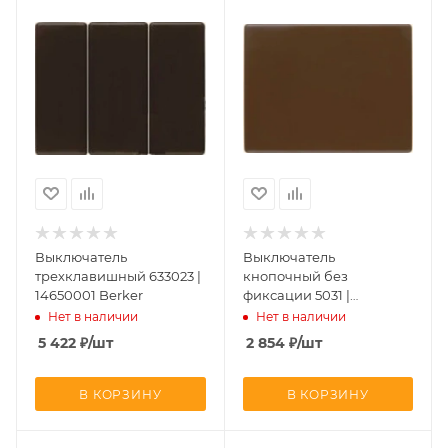
Выключатель
Выключатель
трехклавишный 633023 |
кнопочный без
14650001 Berker
фиксации 5031 |
14050001 Berker
Нет в наличии
Нет в наличии
5 422
₽
/шт
2 854
₽
/шт
В КОРЗИНУ
В КОРЗИНУ