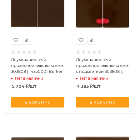
Двухклавишный
Двухклавишный
проходной выключатель
проходной выключатель
303808 | 14350001 Berker
с подсветкой 303808 |
160002 | 14370001 Berker
Нет в наличии
Нет в наличии
5 704
₽
/шт
7 383
₽
/шт
В КОРЗИНУ
В КОРЗИНУ