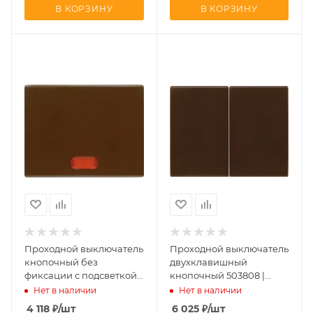
В КОРЗИНУ
В КОРЗИНУ
Проходной выключатель
Проходной выключатель
кнопочный без
двухклавишный
фиксации с подсветкой
кнопочный 503808 |
5036 | 1675 | 14150001
14350001 Berker
Нет в наличии
Нет в наличии
Berker
4 118
₽
/шт
6 025
₽
/шт