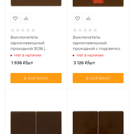
Выключатель
Выключатель
одноклавишный
одноклавишный
проходной 3036 |
проходной с подсветкой
14050001 Berker
3036 | 1675 | 14150001
Нет в наличии
Нет в наличии
Berker
1 938
₽
/шт
3 126
₽
/шт
В КОРЗИНУ
В КОРЗИНУ