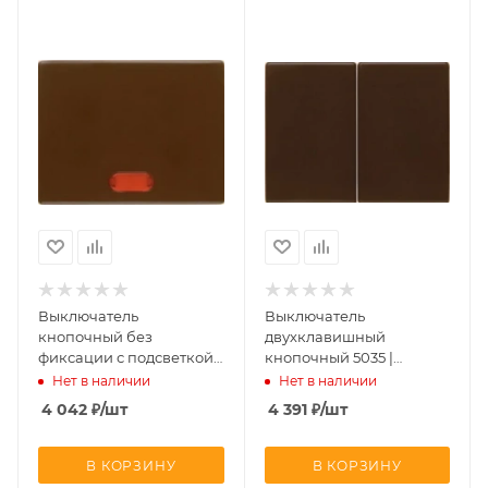
Выключатель
Выключатель
кнопочный без
двухклавишный
фиксации с подсветкой
кнопочный 5035 |
5031 | 1675 | 14150001
14350001 Berker
Нет в наличии
Нет в наличии
Berker
4 042
₽
/шт
4 391
₽
/шт
В КОРЗИНУ
В КОРЗИНУ