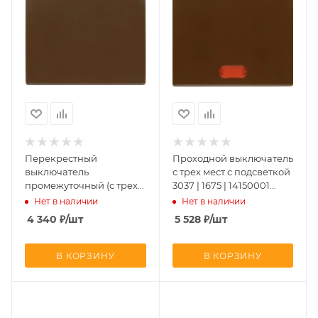
Перекрестный
Проходной выключатель
выключатель
с трех мест с подсветкой
промежуточный (с трех
3037 | 1675 | 14150001
мест) 3037 | 14050001
Berker
Нет в наличии
Нет в наличии
Berker
4 340
₽
/шт
5 528
₽
/шт
В КОРЗИНУ
В КОРЗИНУ