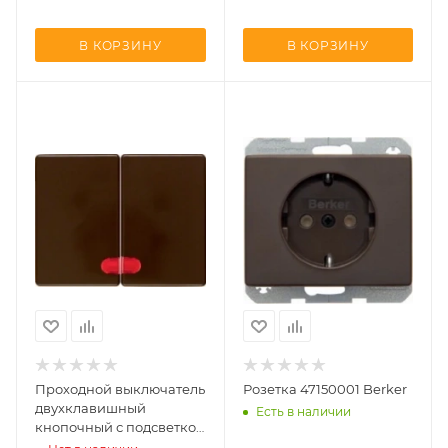
В КОРЗИНУ
В КОРЗИНУ
Проходной выключатель
Розетка 47150001 Berker
двухклавишный
Есть в наличии
кнопочный с подсветкой
503808 | 160002 |