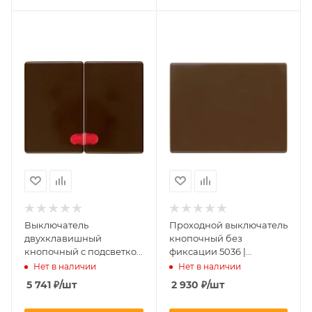
Выключатель
Проходной выключатель
двухклавишный
кнопочный без
кнопочный с подсветкой
фиксации 5036 |
5035 | 1675 | 14370001
14050001 Berker
Нет в наличии
Нет в наличии
Berker
5 741
₽
/шт
2 930
₽
/шт