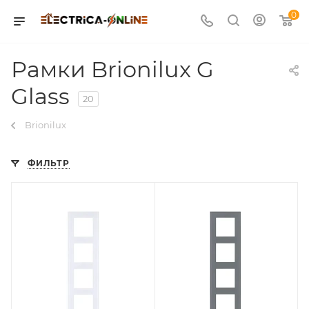
0
Рамки Brionilux G
Glass
20
Brionilux
ФИЛЬТР