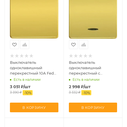
Выключатель
Выключатель
одноклавишный
одноклавишный
перекрестный 10А Fede
перекрестный с
FD04310OR | FD16507 |
подсв.10А Fede
Есть в наличии
Есть в наличии
FD16-BAST
FD04312OR | FD16039-2 |
3 051
₽
/шт
2 998
₽
/шт
FD16507 | FD16-BAST
3 390
₽
3 332
₽
-
10
%
-
10
%
В КОРЗИНУ
В КОРЗИНУ