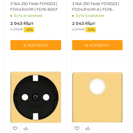
3 16А 250 Fede FD16523 |
3 16А 250 Fede FD16523 |
FD04314OR | FD16-BAST
FD04314OR-A | FD16-
BAST
Есть в наличии
Есть в наличии
2 043
₽
/шт
2 043
₽
/шт
2 270
₽
2 270
₽
-
10
%
-
10
%
В КОРЗИНУ
В КОРЗИНУ