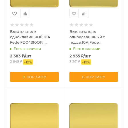
Выключатель
Выключатель
одноклавишный 10А
одноклавишный с
Fede FD04310OR |
подсв.10А Fede
FD16505 | FD16-BAST
FD04312OR | FD16039-1 |
Есть в наличии
Есть в наличии
FD16505 | FD16-BAST
2 383
₽
/шт
2 935
₽
/шт
2 648
₽
3 261
₽
-
10
%
-
10
%
В КОРЗИНУ
В КОРЗИНУ