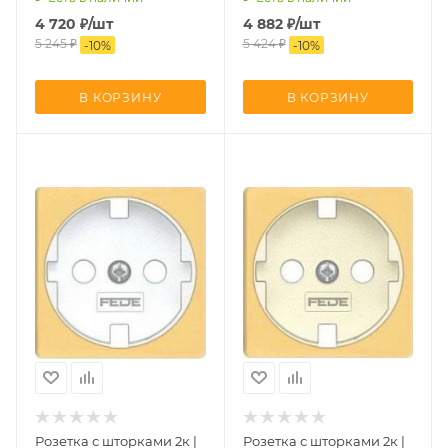
| FD16-BAST
FD16039-2x2 | FD16507x2 |
4 720
₽
/шт
4 882
₽
/шт
FD16-BAST
5 245
₽
5 424
₽
-
10
%
-
10
%
В КОРЗИНУ
В КОРЗИНУ
Розетка с шторками 2к |
Розетка с шторками 2к |