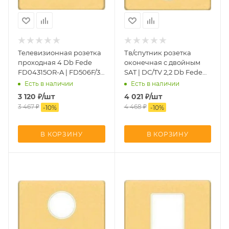
Телевизионная розетка
Тв/спутник розетка
проходная 4 Db Fede
оконечная с двойным
FD04315OR-A | FD506F/3 |
SAT | DC/TV 2,2 Db Fede
FD16-BAST
FD04316OR-A | FD011F |
Есть в наличии
Есть в наличии
FD16-BAST
3 120
₽
/шт
4 021
₽
/шт
3 467
₽
4 468
₽
-
10
%
-
10
%
В КОРЗИНУ
В КОРЗИНУ