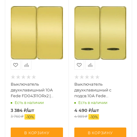
Выключатель
Выключатель
двухклавишный 10А
двухклавишный с
Fede FD04311ORx2 |
подсв.10А Fede
FD16505x2 | FD16-BAST
FD04313ORx2 | FD16039-
Есть в наличии
Есть в наличии
1x2 | FD16505x2 | FD16-
3 384
₽
/шт
4 490
₽
/шт
BAST
3 760
₽
4 989
₽
-
10
%
-
10
%
В КОРЗИНУ
В КОРЗИНУ