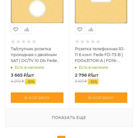
Тв/спутник розетка
Розетка телефонная RJ-
проходная с двойным
11 6 конт. Fede FD-T3-B |
SAT | DC/TV 10 Db Fede
FD04317OR-A | FD16-
FD04316OR-A | FD270F/10
BAST
Есть в наличии
Есть в наличии
| FD16-BAST
3 665
₽
/шт
2 796
₽
/шт
4 072
₽
3 107
₽
-
10
%
-
10
%
В КОРЗИНУ
В КОРЗИНУ
ПОКАЗАТЬ ЕЩЕ