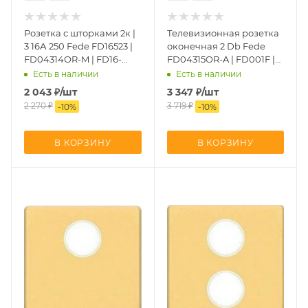
Розетка с шторками 2к |
Телевизионная розетка
3 16А 250 Fede FD16523 |
оконечная 2 Db Fede
FD04314OR-M | FD16-
FD04315OR-A | FD001F |
BAST
FD16-BAST
Есть в наличии
Есть в наличии
2 043
₽
/шт
3 347
₽
/шт
2 270
₽
3 719
₽
-
10
%
-
10
%
В КОРЗИНУ
В КОРЗИНУ