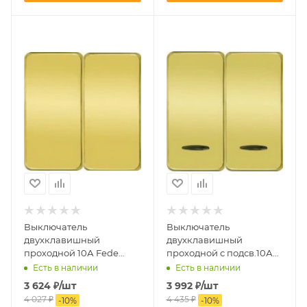
Выключатель
Выключатель
двухклавишный
двухклавишный
проходной 10А Fede
проходной с подсв.10А
FD04311ORx2 | FD16506x2
Fede FD04313ORx2 |
Есть в наличии
Есть в наличии
| FD16-BAST
FD16039-2x2 | FD16506x2 |
3 624
₽
/шт
3 992
₽
/шт
FD16-BAST
4 027
₽
4 435
₽
-
10
%
-
10
%