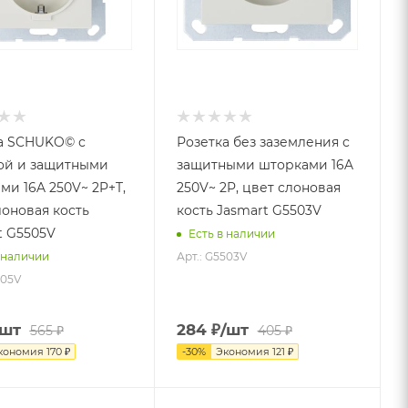
а SCHUKO© с
Розетка без заземления с
ой и защитными
защитными шторками 16A
ми 16A 250V~ 2P+T,
250V~ 2P, цвет слоновая
лоновая кость
кость Jasmart G5503V
t G5505V
Есть в наличии
Арт.: G5503V
 наличии
505V
/шт
284
₽
/шт
565
₽
405
₽
кономия
170
₽
-
30
%
Экономия
121
₽