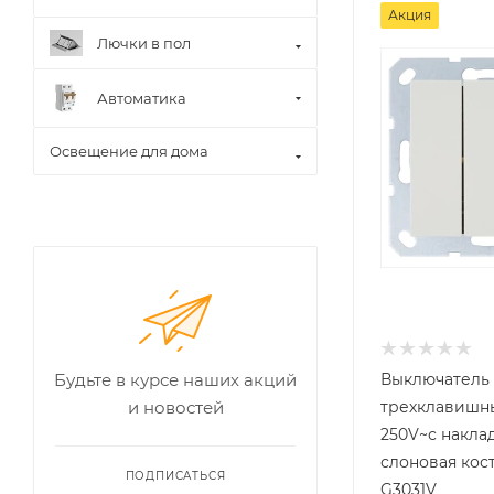
Акция
Лючки в пол
Автоматика
Освещение для дома
Выключатель
Будьте в курсе наших акций
трехклавишн
и новостей
250V~с накла
слоновая кост
ПОДПИСАТЬСЯ
G3031V