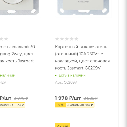
 с накладкой 30-
Карточный выключатель
1gang 2way, цвет
(отельный) 10A 250V~ с
ая кость Jasmart
накладкой, цвет слоновая
кость Jasmart G6209V
 наличии
Есть в наличии
012V
Арт.: G6209V
₽
/шт
1 978
₽
/шт
3 776
₽
2 825
₽
кономия
1 133
₽
-
30
%
Экономия
847
₽
Акция