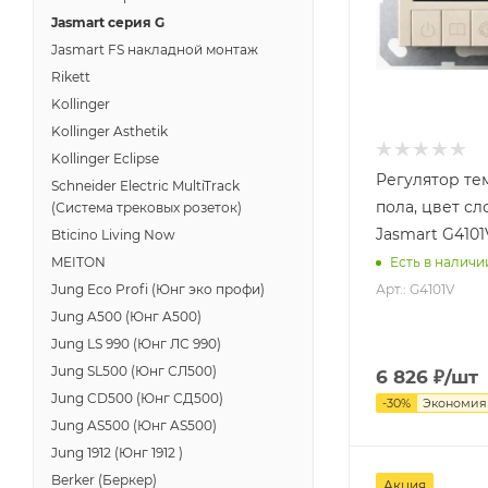
Jasmart серия G
Jasmart FS накладной монтаж
Rikett
Kollinger
Kollinger Asthetik
Kollinger Eclipse
Регулятор те
Schneider Electric MultiTrack
пола, цвет сл
(Система трековых розеток)
Jasmart G4101
Bticino Living Now
MEITON
Есть в наличи
Арт.: G4101V
Jung Eco Profi (Юнг эко профи)
Jung A500 (Юнг A500)
Jung LS 990 (Юнг ЛС 990)
Jung SL500 (Юнг СЛ500)
6 826
₽
/шт
Jung CD500 (Юнг СД500)
-
30
%
Экономи
Jung AS500 (Юнг AS500)
Jung 1912 (Юнг 1912 )
Berker (Беркер)
Акция