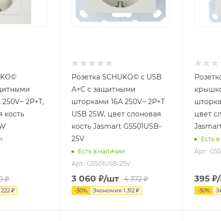
UKO©
Розетка SCHUKO© с USB
Розетк
ащитными
A+C с защитными
крышк
 250V~ 2P+T,
шторками 16A 250V~ 2P+T
шторка
я кость
USB 25W, цвет слоновая
цвет с
4V
кость Jasmart G5501USB-
Jasmar
25V
и
Есть в
Арт.: G5
Есть в наличии
Арт.: G5501USB-25V
3 060
₽
/шт
395
₽
0
₽
4 372
₽
я
222
₽
-
30
%
Экономия
1 312
₽
-
30
%
Э