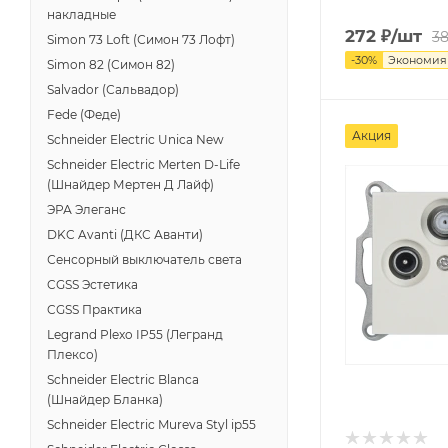
накладные
272
₽
/шт
3
Simon 73 Loft (Симон 73 Лофт)
-
30
%
Экономи
Simon 82 (Симон 82)
Salvador (Сальвадор)
Fede (Феде)
Акция
Schneider Electric Unica New
Schneider Electric Merten D-Life
(Шнайдер Мертен Д Лайф)
ЭРА Элеганс
DKC Avanti (ДКС Аванти)
Сенсорный выключатель света
CGSS Эстетика
CGSS Практика
Legrand Plexo IP55 (Легранд
Плексо)
Schneider Electric Blanca
(Шнайдер Бланка)
Schneider Electric Mureva Styl ip55