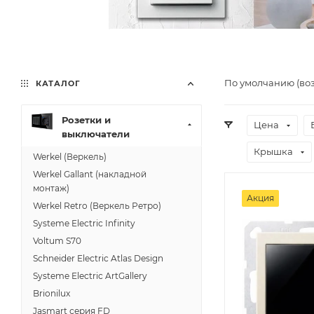
По умолчанию (во
КАТАЛОГ
Розетки и
Цена
выключатели
Крышка
Werkel (Веркель)
Werkel Gallant (накладной
монтаж)
Акция
Werkel Retro (Веркель Ретро)
Systeme Electric Infinity
Voltum S70
Schneider Electric Atlas Design
Systeme Electric ArtGallery
Brionilux
Jasmart серия FD