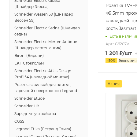
Schneider Electric Glossa
Розетка TV+F
(Шнайдер Глосса)
Φ9.5mm прох
Schneider Wessen 59 (Шнайдер
накладкой, ц
Вессен 59)
кость Jasmar
Schneider Electric Sedna (Шнайдер
седна)
Есть в наличи
Schneider Electric Merten Antique
Арт.: G6207V
(Шнайдер мертен антик)
1 201
₽
/шт
Bironi (Бирони)
-
30
%
Экономи
EKF Стокгольм
Schneider Electric Atlas Design
Profi 54 (накладной монтаж)
Акция
Розетка с вилкой для плиты (
варочной поверхности ) Legrand
Schneider Etude
Schneider Hit
Зарядные устройства
CGSS
Legrand Etika (Легранд Этика)
Legrand Cariva (Легранд Карива)