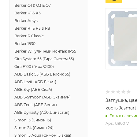
Berker Q1 & Q3 & Q7
Berker K1 & K5
Berker Arsys
Berker R1 & R3 & R8
Berker R Classic
Berker 1930
Berker W.1 уличный монтаж IP55
Gira System 55 (Гира Систем 55)
Gira F100 (Гира Ф100)
ABB Basic 55 (АББ Бейсик 55)
ABB Levit (АББ Левит)
ABB Sky (АББ Скай)
ABB Skymoon (АББ Скаймун)
Заглушка, цв
ABB Zenit (АББ Зенит)
кость Jasmart
ABB Dynasty (Абб Династия)
Есть в наличи
Simon 15 (Симон 15)
Арт.: G8001V
Simon 24 (Симон 24)
Simon 15 Aqua (Симон 15 аква)