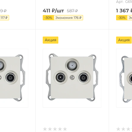
Арт.: G6
411
₽
/шт
1 367
89
₽
587
₽
я
117
₽
-
30
%
Экономия
176
₽
-
30
%
Э
Акция
Акция