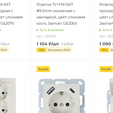
M+SAT
Розетка TV+FM+SAT
Розетк
одная с
Φ9.5mm оконечная с
проход
вет слоновая
накладкой, цвет слоновая
цвет с
t G6207V
кость Jasmart G6206V
Jasmar
и
Есть в наличии
Есть в
Арт.: G6206V
Арт.: G6
1 104
₽
/шт
1 090
1 716
₽
1 578
₽
я
515
₽
-
30
%
Экономия
474
₽
-
30
%
Э
Акция
Акция