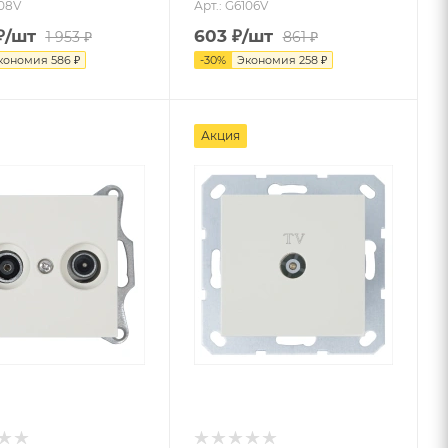
108V
Арт.: G6106V
₽
/шт
603
₽
/шт
1 953
₽
861
₽
кономия
586
₽
-
30
%
Экономия
258
₽
Акция