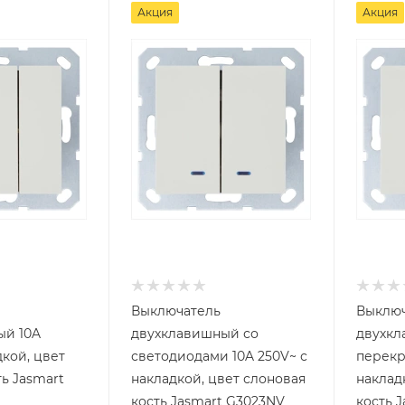
Акция
Акция
Выключатель
Выключ
ый 10A
двухклавишный со
двухк
дкой, цвет
светодиодами 10A 250V~ с
перекр
ь Jasmart
накладкой, цвет слоновая
наклад
кость Jasmart G3023NV
кость 