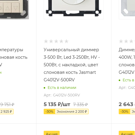
мпературы
Универсальный диммер
Диммер
оновая кость
3-500 Вт, Led 3-250Вт, HV -
400W, 
V
500Вт, с накладкой, цвет
слонов
слоновая кость Jasmart
G4012V
и
G4012V-500RV
Есть в
Арт.: G4
Есть в наличии
Арт.: G4012V-500RV
5 135
₽
/шт
2 643
9 751
₽
7 335
₽
я
2 925
₽
-
30
%
Экономия
2 200
₽
-
30
%
Э
Акция
Акция