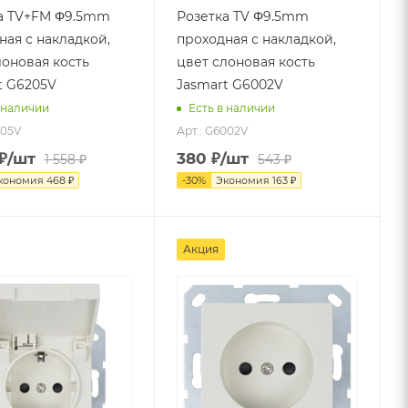
а TV+FM Φ9.5mm
Розетка TV Φ9.5mm
ная с накладкой,
проходная с накладкой,
лоновая кость
цвет слоновая кость
t G6205V
Jasmart G6002V
 наличии
Есть в наличии
205V
Арт.: G6002V
₽
/шт
380
₽
/шт
1 558
₽
543
₽
кономия
468
₽
-
30
%
Экономия
163
₽
Акция