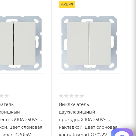
Акция
атель
Выключатель
лавишный
двухклавишный
естный10A 250V~ с
проходной 10A 250V~ с
кой, цвет слоновая
накладкой, цвет слоновая
Jasmart G3014V
кость Jasmart G3022V