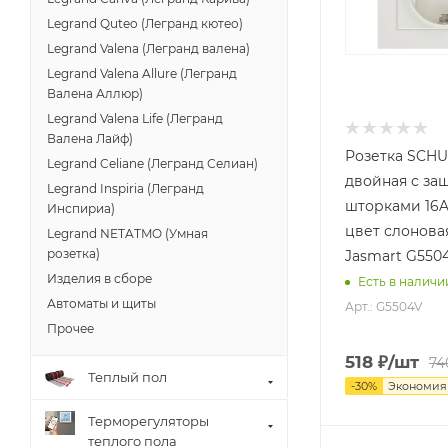
Legrand Quteo (Легранд кютео)
Legrand Valena (Легранд валена)
Legrand Valena Allure (Легранд
Валена Аллюр)
Legrand Valena Life (Легранд
Валена Лайф)
Розетка SCH
Legrand Celiane (Легранд Селиан)
двойная с з
Legrand Inspiria (Легранд
шторками 16A
Инспириа)
цвет слонова
Legrand NETATMO (Умная
розетка)
Jasmart G550
Изделия в сборе
Есть в наличи
Автоматы и щиты
Арт.: G5504V
Прочее
518
₽
/шт
74
Теплый пол
-
30
%
Экономи
Терморегуляторы
теплого пола