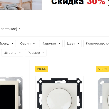
зрастание)
Бренд
Серия
Изделие
Цвет
Количество 
Шторка
Размер
Акция
Акция