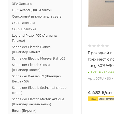
ЭРА Элеганс
DKC Avanti (ДКС Аванти)
Сенсорный выключатель света
CGSS Эстетика
CGSS Практика
Legrand Plexo IP55 (Легранд
Плексо)
Schneider Electric Blanca
(Шнайдер Бланка)
Проходной в
Schneider Electric Mureva Styl ip55
трех мест с 
Schneider Electric Glossa
Jung 507U+9
(Шнайдер Глосса)
Есть в наличи
Schneider Wessen 59 (Шнайдер
Арт.: 507U + 90
Вессен 59)
Schneider Electric Sedna (Шнайдер
4 482
₽
/шт
седна)
-
40
%
Экономи
Schneider Electric Merten Antique
(Шнайдер мертен антик)
Bironi (Бирони)