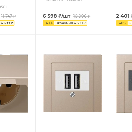
595CH
6 598
₽
/шт
2 401
11 747
₽
10 996
₽
я
4 699
₽
-
40
%
Экономия
4 398
₽
-
40
%
Э