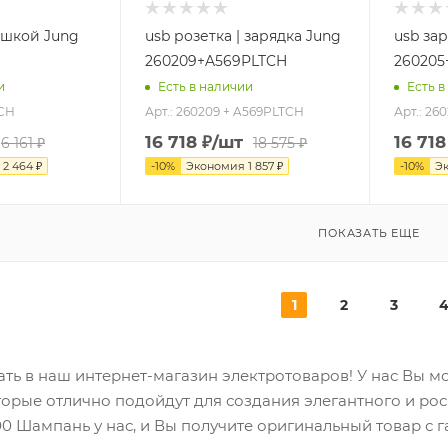
ышкой Jung
usb розетка | зарядка Jung
usb зар
260209+A569PLTCH
260205
и
Есть в наличии
Есть в
LCH
Арт.: 260209 + A569PLTCH
Арт.: 26
16 718
₽
/шт
16 718
6 161
₽
18 575
₽
я
2 464
₽
-
10
%
Экономия
1 857
₽
-
10
%
Э
ПОКАЗАТЬ ЕЩЕ
1
2
3
ть в наш интернет-магазин электротоваров! У нас Вы м
торые отлично подойдут для создания элегантного и ро
0 Шампань у нас, и Вы получите оригинальный товар с г