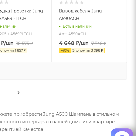
ядка | розетка Jung
Вывод кабеля Jung
+A569PLTCH
A590ACH
 наличии
Есть в наличии
0205 + A569PLTCH
Арт.: A590ACH
₽
/шт
4 648
₽
/шт
18 575
₽
7 746
₽
кономия
1 857
₽
-
40
%
Экономия
3 098
₽
4
ожете приобрести Jung A500 Шампань в стильном
скошного интерьера в вашей доме или квартире.
арантией качества.