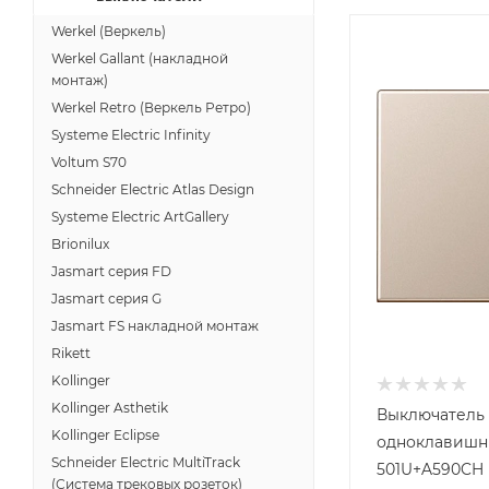
Werkel (Веркель)
Werkel Gallant (накладной
монтаж)
Werkel Retro (Веркель Ретро)
Systeme Electric Infinity
Voltum S70
Schneider Electric Atlas Design
Systeme Electric ArtGallery
Brionilux
Jasmart серия FD
Jasmart серия G
Jasmart FS накладной монтаж
Rikett
Kollinger
Kollinger Asthetik
Выключатель
Kollinger Eclipse
одноклавишн
Schneider Electric MultiTrack
501U+A590CH
(Система трековых розеток)