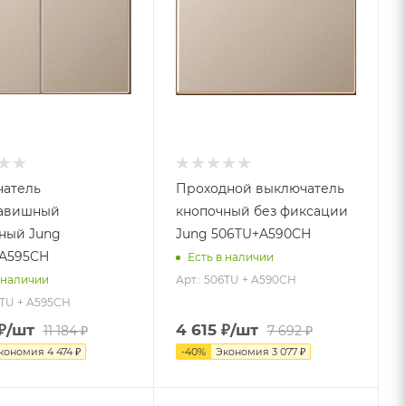
атель
Проходной выключатель
лавишный
кнопочный без фиксации
ный Jung
Jung 506TU+A590CH
A595CH
Есть в наличии
Арт.: 506TU + A590CH
 наличии
5TU + A595CH
₽
/шт
4 615
₽
/шт
11 184
₽
7 692
₽
кономия
4 474
₽
-
40
%
Экономия
3 077
₽