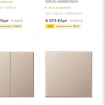
505U5+A595KO5CH
 наличии
5U + A595CH
Есть в наличии
Арт.: 505U5 + A595KO5CH
₽
/шт
6 573
₽
/шт
5 920
₽
10 956
₽
кономия
2 368
₽
-
40
%
Экономия
4 383
₽