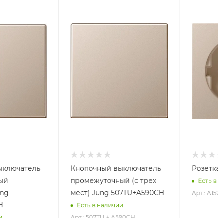
ыключатель
Кнопочный выключатель
Розетк
ый
промежуточный (с трех
Есть в
ung
мест) Jung 507TU+A590CH
Арт.: A1
H
Есть в наличии
Арт.: 507TU + A590CH
и