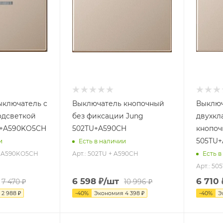
ыключатель с
Выключатель кнопочный
Выключ
подсветкой
без фиксации Jung
двухк
0+A590KO5CH
502TU+A590CH
кнопоч
505TU+
и
Есть в наличии
 + A590KO5CH
Арт.: 502TU + A590CH
Есть в
Арт.: 50
6 598
₽
/шт
6 710
7 470
₽
10 996
₽
я
2 988
₽
-
40
%
Экономия
4 398
₽
-
40
%
Э