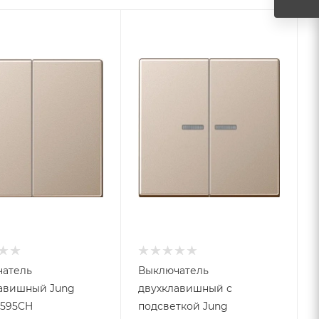
атель
Выключатель
авишный Jung
двухклавишный с
A595CH
подсветкой Jung