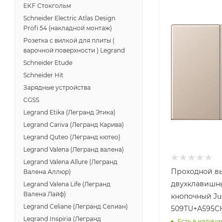
EKF Стокгольм
Schneider Electric Atlas Design
Profi 54 (накладной монтаж)
Розетка с вилкой для плиты (
варочной поверхности ) Legrand
Schneider Etude
Schneider Hit
Зарядные устройства
CGSS
Legrand Etika (Легранд Этика)
Legrand Cariva (Легранд Карива)
Legrand Quteo (Легранд кютео)
Legrand Valena (Легранд валена)
Legrand Valena Allure (Легранд
Проходной в
Валена Аллюр)
двухклавишн
Legrand Valena Life (Легранд
Валена Лайф)
кнопочный J
Legrand Celiane (Легранд Селиан)
509TU+A595C
Legrand Inspiria (Легранд
Есть в наличи