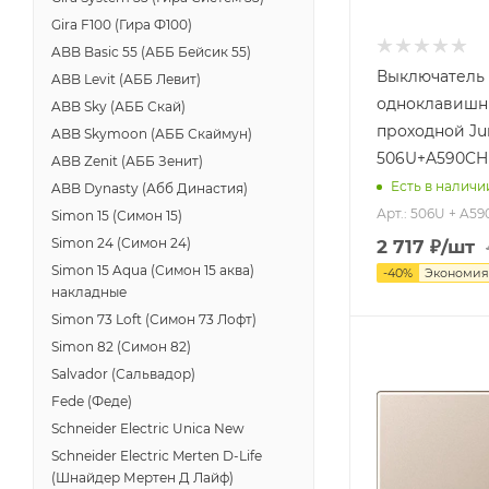
Gira F100 (Гира Ф100)
ABB Basic 55 (АББ Бейсик 55)
Выключатель
ABB Levit (АББ Левит)
одноклавиш
ABB Sky (АББ Скай)
проходной Ju
ABB Skymoon (АББ Скаймун)
506U+A590CH
ABB Zenit (АББ Зенит)
Есть в наличи
ABB Dynasty (Абб Династия)
Арт.: 506U + A5
Simon 15 (Симон 15)
Simon 24 (Симон 24)
2 717
₽
/шт
Simon 15 Aqua (Симон 15 аква)
-
40
%
Экономи
накладные
Simon 73 Loft (Симон 73 Лофт)
Simon 82 (Симон 82)
Salvador (Сальвадор)
Fede (Феде)
Schneider Electric Unica New
Schneider Electric Merten D-Life
(Шнайдер Мертен Д Лайф)