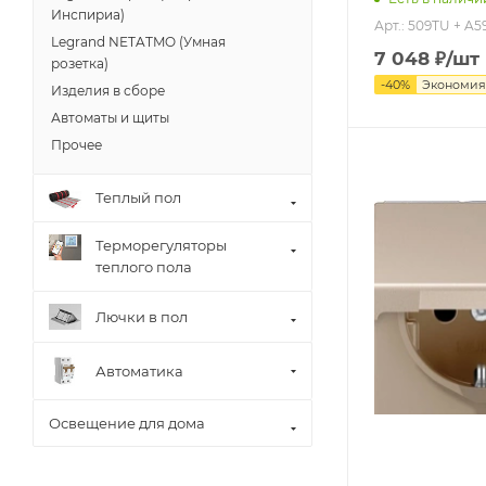
Инспириа)
Арт.: 509TU + A
Legrand NETATMO (Умная
7 048
₽
/шт
розетка)
-
40
%
Экономи
Изделия в сборе
Автоматы и щиты
Прочее
Теплый пол
Терморегуляторы
теплого пола
Лючки в пол
Автоматика
Освещение для дома