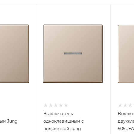
Выключатель
Выключ
ый Jung
одноклавишный с
двухкл
подсветкой Jung
505U+