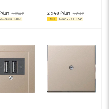
₽
/шт
2 948
₽
/шт
4 002
₽
4 913
₽
кономия
1 601
₽
-
40
%
Экономия
1 965
₽