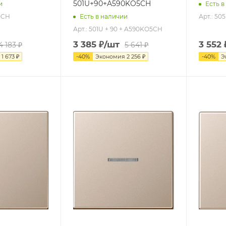
501U+90+A590KO5CH
и
Есть в
90CH
Арт.: 50
Есть в наличии
Арт.: 501U + 90 + A590KO5CH
3 385
₽
/шт
3 552
4 183
₽
5 641
₽
я
1 673
₽
-
40
%
Экономия
2 256
₽
-
40
%
Э