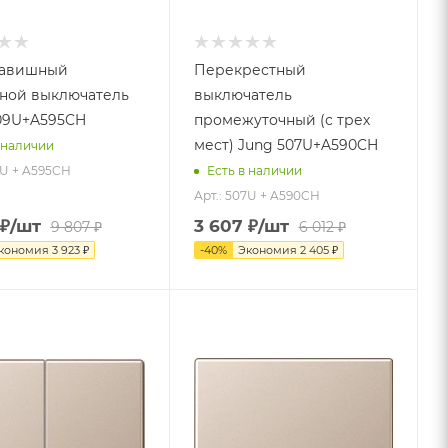
лавишный
Перекрестный
ной выключатель
выключатель
09U+A595CH
промежуточный (с трех
мест) Jung 507U+A590CH
 наличии
9U + A595CH
Есть в наличии
Арт.: 507U + A590CH
₽
/шт
3 607
₽
/шт
9 807
₽
6 012
₽
кономия
3 923
₽
-
40
%
Экономия
2 405
₽