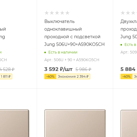
Выключатель
Двухк
ный
одноклавишный
проход
ng
проходной с подсветкой
Jung 5
Jung 506U+90+A590KO5CH
Есть в
Арт.: 50
и
Есть в наличии
90CH
Арт.: 506U + 90 + A590KO5CH
3 592
₽
/шт
5 884
4 528
₽
5 986
₽
я
1 811
₽
-
40
%
Экономия
2 394
₽
-
40
%
Э