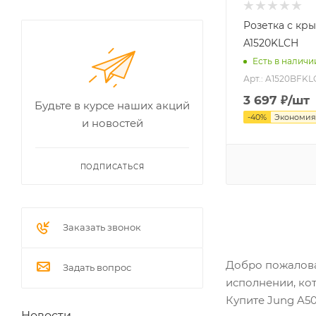
Розетка с кр
A1520KLCH
Есть в наличи
Арт.: A1520BFK
3 697
₽
/шт
Будьте в курсе наших акций
-
40
%
Экономи
и новостей
ПОДПИСАТЬСЯ
Заказать звонок
Добро пожалова
Задать вопрос
исполнении, ко
Купите Jung A50
Новости