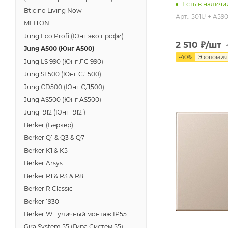
Есть в наличи
Bticino Living Now
Арт.: 501U + A5
MEITON
Jung Eco Profi (Юнг эко профи)
2 510
₽
/шт
Jung A500 (Юнг A500)
-
40
%
Экономи
Jung LS 990 (Юнг ЛС 990)
Jung SL500 (Юнг СЛ500)
Jung CD500 (Юнг СД500)
Jung AS500 (Юнг AS500)
Jung 1912 (Юнг 1912 )
Berker (Беркер)
Berker Q1 & Q3 & Q7
Berker K1 & K5
Berker Arsys
Berker R1 & R3 & R8
Berker R Classic
Berker 1930
Berker W.1 уличный монтаж IP55
Gira System 55 (Гира Систем 55)