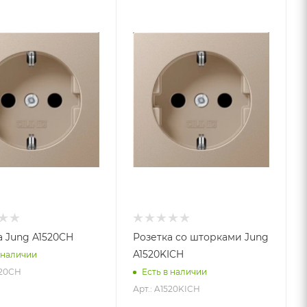
а Jung A1520CH
Розетка со шторками Jung
A1520KICH
 наличии
520CH
Есть в наличии
Арт.: A1520KICH