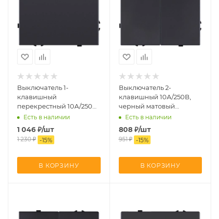
Выключатель 1-
Выключатель 2-
клавишный
клавишный 10А/250В,
перекрестный 10А/250В,
черный матовый
черный матовый
Kollinger Eclipse EC-
Есть в наличии
Есть в наличии
Kollinger Eclipse EC-
004BK
1 046
₽
/шт
808
₽
/шт
003BK
1 230
₽
951
₽
-
15
%
-
15
%
В КОРЗИНУ
В КОРЗИНУ