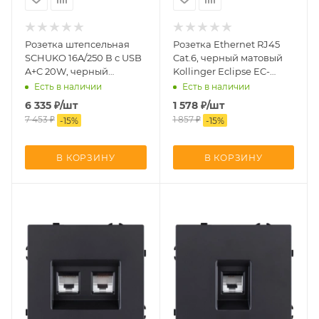
Розетка штепсельная
Розетка Ethernet RJ45
SCHUKO 16A/250 В с USB
Cat.6, черный матовый
A+C 20W, черный
Kollinger Eclipse EC-
матовый Kollinger
017BK
Есть в наличии
Есть в наличии
Eclipse EC-016BK
6 335
₽
/шт
1 578
₽
/шт
7 453
₽
1 857
₽
-
15
%
-
15
%
В КОРЗИНУ
В КОРЗИНУ