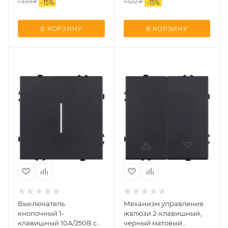
1 359
₽
1 522
₽
-
15
%
-
15
%
В КОРЗИНУ
В КОРЗИНУ
Выключатель
Механизм управления
кнопочный 1-
жалюзи 2-клавишный,
клавишный 10А/250В с
черный матовый