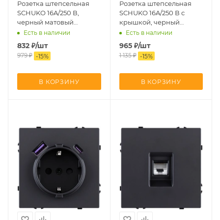
Розетка штепсельная
Розетка штепсельная
SCHUKO 16A/250 В,
SCHUKO 16A/250 В с
черный матовый
крышкой, черный
Kollinger Eclipse EC-
матовый Kollinger
Есть в наличии
Есть в наличии
014BK
Eclipse EC-015BK
832
₽
/шт
965
₽
/шт
979
₽
1 135
₽
-
15
%
-
15
%
В КОРЗИНУ
В КОРЗИНУ