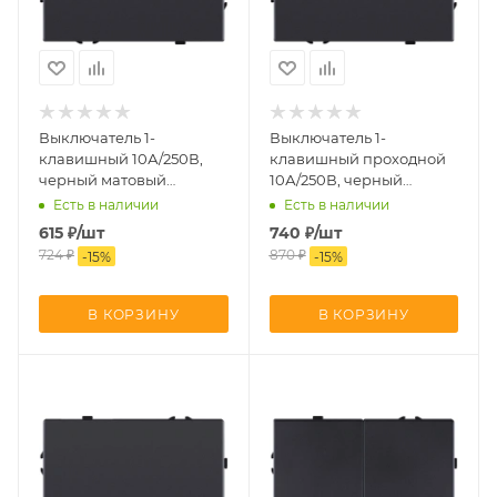
Выключатель 1-
Выключатель 1-
клавишный 10А/250В,
клавишный проходной
черный матовый
10А/250В, черный
Kollinger Eclipse EC-
матовый Kollinger
Есть в наличии
Есть в наличии
001BK
Eclipse EC-002BK
615
₽
/шт
740
₽
/шт
724
₽
870
₽
-
15
%
-
15
%
В КОРЗИНУ
В КОРЗИНУ