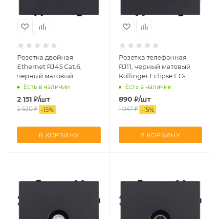
Розетка двойная
Розетка телефонная
Ethernet RJ45 Cat.6,
RJ11, черный матовый
черный матовый
Kollinger Eclipse EC-
Kollinger Eclipse EC-
019BK
Есть в наличии
Есть в наличии
018BK
2 151
₽
/шт
890
₽
/шт
2 530
₽
1 047
₽
-
15
%
-
15
%
В КОРЗИНУ
В КОРЗИНУ