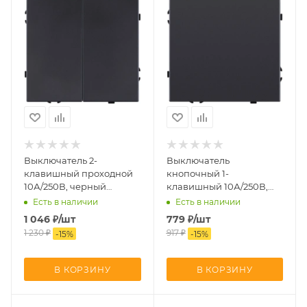
Выключатель 2-
Выключатель
клавишный проходной
кнопочный 1-
10А/250В, черный
клавишный 10А/250В,
матовый Kollinger
черный матовый
Есть в наличии
Есть в наличии
Eclipse EC-005BK
Kollinger Eclipse EC-
1 046
₽
/шт
779
₽
/шт
006BK
1 230
₽
917
₽
-
15
%
-
15
%
В КОРЗИНУ
В КОРЗИНУ