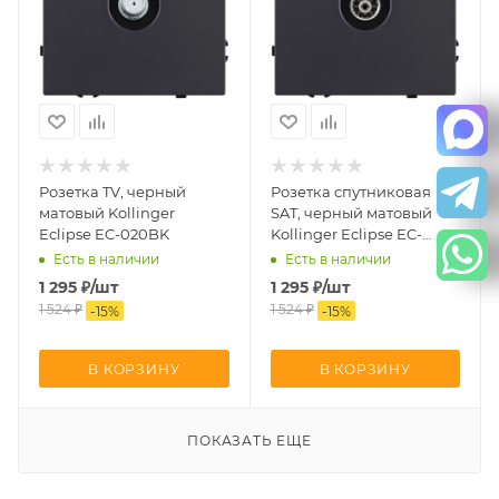
Розетка TV, черный
Розетка спутниковая
матовый Kollinger
SAT, черный матовый
Eclipse EC-020BK
Kollinger Eclipse EC-
021BK
Есть в наличии
Есть в наличии
1 295
₽
/шт
1 295
₽
/шт
1 524
₽
1 524
₽
-
15
%
-
15
%
В КОРЗИНУ
В КОРЗИНУ
ПОКАЗАТЬ ЕЩЕ