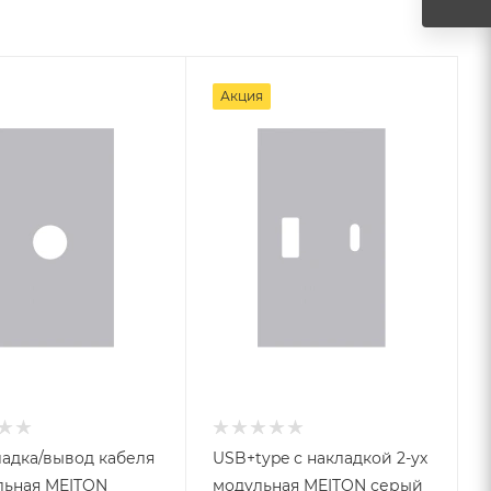
Акция
ладка/вывод кабеля
USB+type с накладкой 2-ух
льная MEITON
модульная MEITON серый