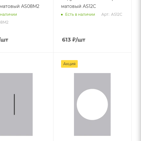
матовый AS08M2
матовый AS12C
Арт.: AS12C
 наличии
Есть в наличии
08M2
/шт
613
₽
/шт
Акция