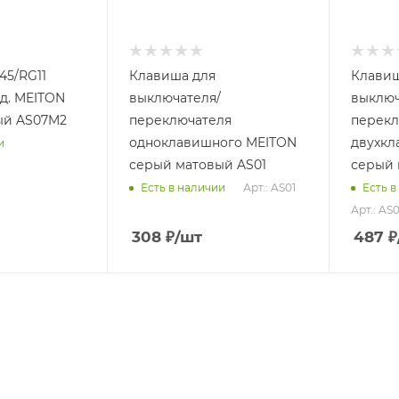
45/RG11
Клавиша для
Клавиш
од. MEITON
выключателя/
выключ
ый AS07M2
переключателя
перекл
одноклавишного MEITON
двухкл
и
серый матовый AS01
серый 
Арт.: AS01
Есть в наличии
Есть в
Арт.: AS
308
₽
/шт
487
₽