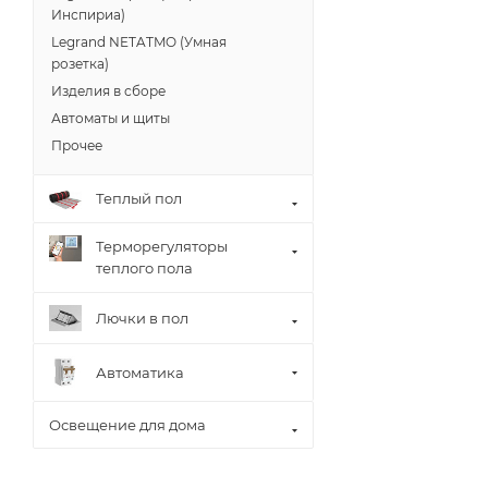
Инспириа)
Legrand NETATMO (Умная
розетка)
Изделия в сборе
Автоматы и щиты
Прочее
Теплый пол
Терморегуляторы
теплого пола
Лючки в пол
Автоматика
Освещение для дома