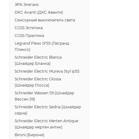
ЭРА Элеганс
DKC Avanti (ДКС Аванти)
Сенсорный выключатель света
CGSS Эстетика
CGSS Практика
Legrand Plexo IP55 (Легранд
Плексо)
Schneider Electric Blanca
(Шнайдер Бланка)
Schneider Electric Mureva Styl ip55
Schneider Electric Glossa
(Шнайдер Глосса)
Schneider Wessen 59 (Шнайдер
Вессен 59)
Schneider Electric Sedna (Шнайдер
седна)
Schneider Electric Merten Antique
(Шнайдер мертен антик)
Bironi (Бирони)