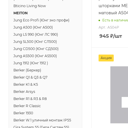
шторками ME
Bticino Living Now
матовый AS0
MEITON
Jung Eco Profi (Юнг эко профи)
Есть в наличи
Арт.: AS04P
Jung A500 (Юнг A500)
Jung LS 990 (Юнг ЛС 990)
945
₽
/шт
Jung SL500 (Юнг СЛ500)
Jung CD500 (Юнг СД500)
Jung AS500 (Юнг AS500)
Акция
Jung 1912 (Юнг 1912 )
Berker (Беркер)
Berker Q1 & Q3 & Q7
Berker K1 & K5
Berker Arsys
Berker R1 & R3 & R8
Berker R Classic
Berker 1930
Berker W.1 уличный монтаж IP55
Gira System 55 (Гира Систем 55)