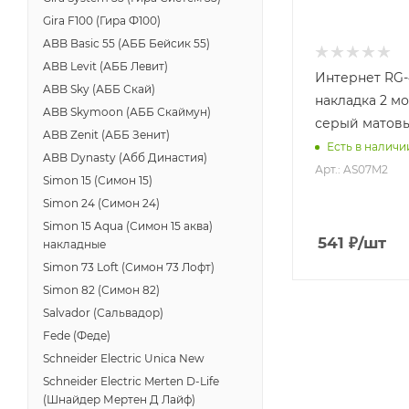
Gira F100 (Гира Ф100)
ABB Basic 55 (АББ Бейсик 55)
ABB Levit (АББ Левит)
Интернет RG-
ABB Sky (АББ Скай)
накладка 2 м
ABB Skymoon (АББ Скаймун)
серый матов
ABB Zenit (АББ Зенит)
Есть в наличи
ABB Dynasty (Абб Династия)
Арт.: AS07M2
Simon 15 (Симон 15)
Simon 24 (Симон 24)
Simon 15 Aqua (Симон 15 аква)
541
₽
/шт
накладные
Simon 73 Loft (Симон 73 Лофт)
Simon 82 (Симон 82)
Salvador (Сальвадор)
Fede (Феде)
Schneider Electric Unica New
Schneider Electric Merten D-Life
(Шнайдер Мертен Д Лайф)