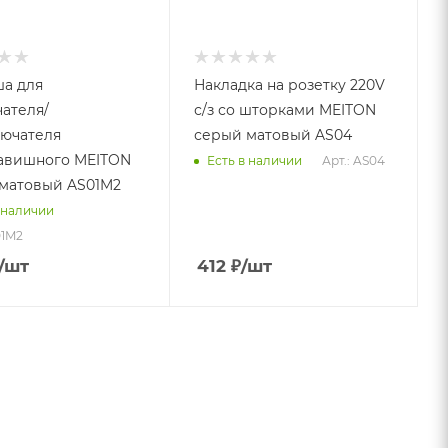
а для
Накладка на розетку 220V
ателя/
с/з со шторками MEITON
ючателя
серый матовый AS04
авишного MEITON
Арт.: AS04
Есть в наличии
матовый AS01M2
 наличии
01M2
/шт
412
₽
/шт