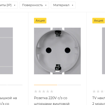
ты (IP)
Поверхность
Материал
Акция
Акция
рышкой на
Розетка 220V с/з со
TV нак
с/з со
шторками винтовой
2 моду