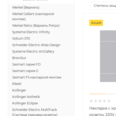
Степень защи
Werkel (Веркель)
Werkel Gallant (накладной
монтаж)
Акция
Werkel Retro (Веркель Ретро)
Systeme Electric Infinity
Voltum S70
Schneider Electric Atlas Design
Systeme Electric ArtGallery
Brionilux
Jasmart серия FD
Jasmart серия G
Jasmart FS накладной монтаж
Rikett
Kollinger
Kollinger Asthetik
Kollinger Eclipse
Накладка с к
Schneider Electric MultiTrack
розетку 220V 
(Система трековых розеток)