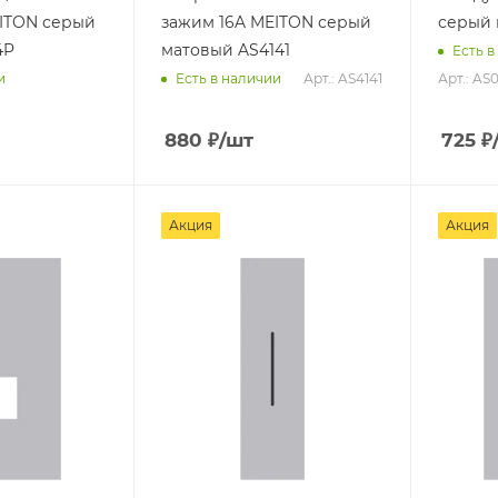
ITON серый
зажим 16A MEITON серый
серый 
4P
матовый AS4141
Есть в
Арт.: AS4141
Арт.: AS
и
Есть в наличии
880
₽
/шт
725
₽
Акция
Акция