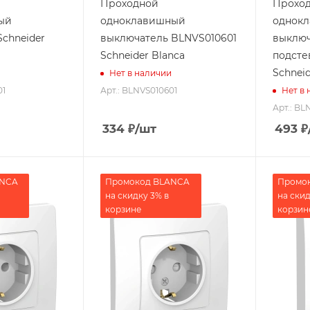
Проходной
Прохо
ый
одноклавишный
однок
Schneider
выключатель BLNVS010601
выключ
Schneider Blanca
подсте
Schneid
Нет в наличии
01
Арт.: BLNVS010601
Нет в
Арт.: BL
334
₽
/шт
493
₽
ANCA
Промокод BLANCA
Промо
на скидку 3% в
на скид
корзине
корзин