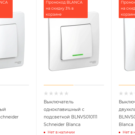
ANCA
Промокод BLANCA
Промо
на скидку 3% в
на скид
корзине
корзин
Выключатель
Выключ
ный
одноклавишный с
двухк
chneider
подсветкой BLNVS010111
BLNVS0
Schneider Blanca
Blanca
Нет в наличии
Нет в