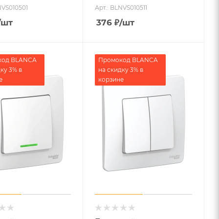
NVS010501
Арт.: BLNVS010511
/шт
376
₽
/шт
код BLANCA
Промокод BLANCA
ку 3% в
на скидку 3% в
е
корзине