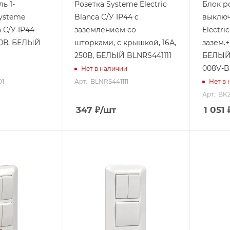
ь 1-
Розетка Systeme Electric
Блок р
ysteme
Blanca С/У IP44 с
выключ
a С/У IP44
заземлением со
Electri
250В, БЕЛЫЙ
шторками, с крышкой, 16А,
зазем.+ 
250В, БЕЛЫЙ BLNRS441111
БЕЛЫЙ,
008V-B
Нет в наличии
01
Арт.: BLNRS441111
Нет в
Арт.: BK
347
₽
/шт
1 051