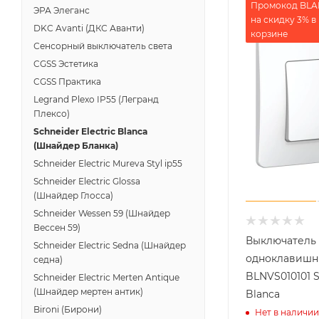
Промокод BL
ЭРА Элеганс
на скидку 3% в
DKC Avanti (ДКС Аванти)
корзине
Сенсорный выключатель света
CGSS Эстетика
CGSS Практика
Legrand Plexo IP55 (Легранд
Плексо)
Schneider Electric Blanca
(Шнайдер Бланка)
Schneider Electric Mureva Styl ip55
Schneider Electric Glossa
(Шнайдер Глосса)
Schneider Wessen 59 (Шнайдер
Вессен 59)
Выключатель
Schneider Electric Sedna (Шнайдер
одноклавиш
седна)
BLNVS010101 S
Schneider Electric Merten Antique
(Шнайдер мертен антик)
Blanca
Bironi (Бирони)
Нет в наличии