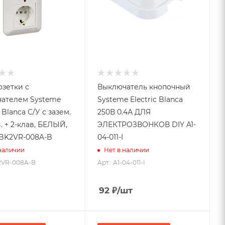
озетки с
Выключатель кнопочный
ателем Systeme
Systeme Electric Blanca
c Blanca С/У с зазем.
250В 0.4А ДЛЯ
в. + 2-клав, БЕЛЫЙ,
ЭЛЕКТРОЗВОНКОВ DIY A1-
. BK2VR-008A-B
04-011-I
 наличии
Нет в наличии
K2VR-008A-B
Арт.: A1-04-011-I
92
₽
/шт