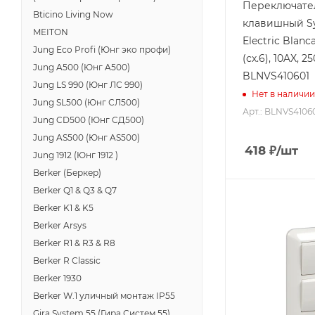
Переключател
Bticino Living Now
клавишный S
MEITON
Electric Blanc
Jung Eco Profi (Юнг эко профи)
(сх.6), 10AX, 
Jung A500 (Юнг A500)
BLNVS410601
Jung LS 990 (Юнг ЛС 990)
Нет в наличии
Jung SL500 (Юнг СЛ500)
Арт.: BLNVS4106
Jung CD500 (Юнг СД500)
Jung AS500 (Юнг AS500)
418
₽
/шт
Jung 1912 (Юнг 1912 )
Berker (Беркер)
Berker Q1 & Q3 & Q7
Berker K1 & K5
Berker Arsys
Berker R1 & R3 & R8
Berker R Classic
Berker 1930
Berker W.1 уличный монтаж IP55
Gira System 55 (Гира Систем 55)