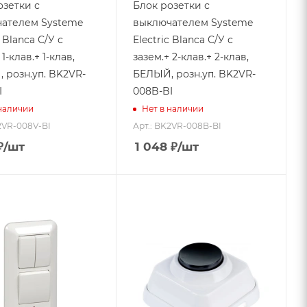
озетки с
Блок розетки с
ателем Systeme
выключателем Systeme
c Blanca С/У с
Electric Blanca С/У с
1-клав.+ 1-клав,
зазем.+ 2-клав.+ 2-клав,
 розн.уп. BK2VR-
БЕЛЫЙ, розн.уп. BK2VR-
I
008B-BI
 наличии
Нет в наличии
2VR-008V-BI
Арт.: BK2VR-008B-BI
₽
/шт
1 048
₽
/шт