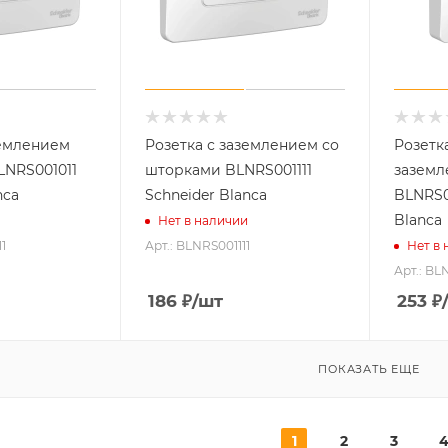
землением
Розетка с заземлением со
Розетк
LNRS001011
шторками BLNRS001111
заземл
nca
Schneider Blanca
BLNRS0
Blanca
Нет в наличии
1
Арт.: BLNRS001111
Нет в
Арт.: BL
186
₽
/шт
253
₽
ПОКАЗАТЬ ЕЩЕ
1
2
3