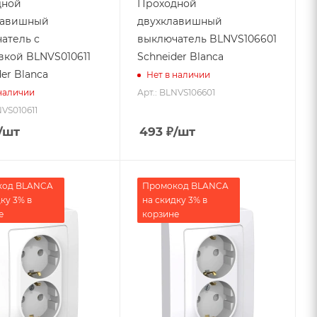
дной
Проходной
лавишный
двухклавишный
атель с
выключатель BLNVS106601
вкой BLNVS010611
Schneider Blanca
er Blanca
Нет в наличии
Арт.: BLNVS106601
 наличии
NVS010611
/шт
493
₽
/шт
код BLANCA
Промокод BLANCA
ку 3% в
на скидку 3% в
е
корзине