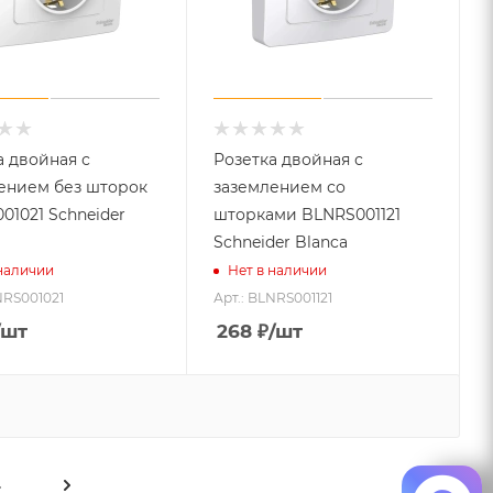
а двойная с
Розетка двойная с
ением без шторок
заземлением со
01021 Schneider
шторками BLNRS001121
Schneider Blanca
 наличии
Нет в наличии
NRS001021
Арт.: BLNRS001121
/шт
268
₽
/шт
4