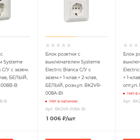
 с
Блок розетки с
Блок р
м Systeme
выключателем Systeme
выключ
a С/У с зазем.
Electric Blanca С/У с
Electri
клав, БЕЛЫЙ,
зазем.+ 1-клав.+ 2-клав,
+ 1-кла
R-008B-B
БЕЛЫЙ, розн.уп. BK2VR-
опт.уп
008A-BI
Нет в
8B-B
Арт.: B
Нет в наличии
Арт.: BK2VR-008A-BI
1 006
₽
/шт