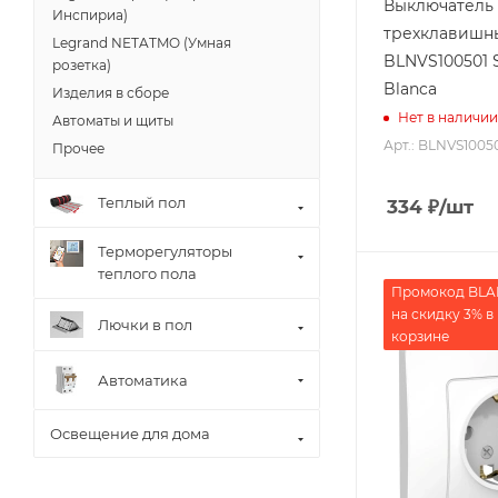
Выключатель
Инспириа)
трехклавишн
Legrand NETATMO (Умная
BLNVS100501 
розетка)
Blanca
Изделия в сборе
Нет в наличии
Автоматы и щиты
Арт.: BLNVS1005
Прочее
Теплый пол
334
₽
/шт
Терморегуляторы
теплого пола
Промокод BL
на скидку 3% в
Лючки в пол
корзине
Автоматика
Освещение для дома