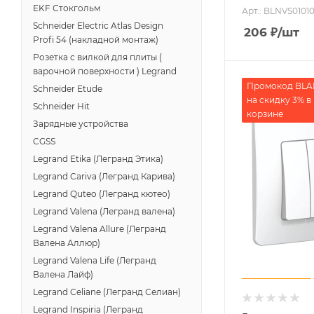
EKF Стокгольм
Арт.: BLNVS01010
Schneider Electric Atlas Design
206
₽
/шт
Profi 54 (накладной монтаж)
Розетка с вилкой для плиты (
варочной поверхности ) Legrand
Промокод BL
Schneider Etude
на скидку 3% в
Schneider Hit
корзине
Зарядные устройства
CGSS
Legrand Etika (Легранд Этика)
Legrand Cariva (Легранд Карива)
Legrand Quteo (Легранд кютео)
Legrand Valena (Легранд валена)
Legrand Valena Allure (Легранд
Валена Аллюр)
Legrand Valena Life (Легранд
Валена Лайф)
Legrand Celiane (Легранд Селиан)
Legrand Inspiria (Легранд