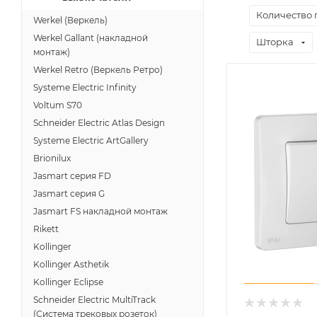
Количество
Werkel (Веркель)
Werkel Gallant (накладной
Шторка
монтаж)
Werkel Retro (Веркель Ретро)
Systeme Electric Infinity
Voltum S70
Schneider Electric Atlas Design
Systeme Electric ArtGallery
Brionilux
Jasmart серия FD
Jasmart серия G
Jasmart FS накладной монтаж
Rikett
Kollinger
Kollinger Asthetik
Kollinger Eclipse
Schneider Electric MultiTrack
(Система трековых розеток)