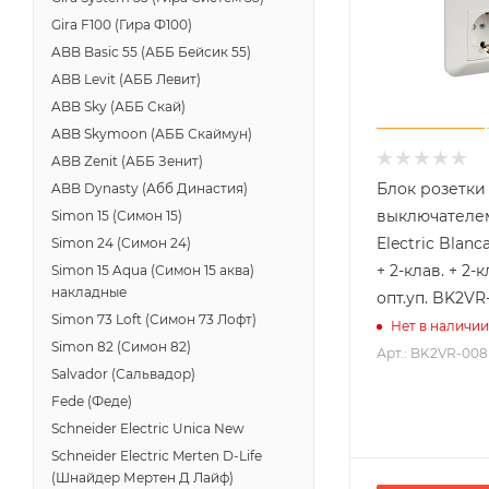
Gira F100 (Гира Ф100)
ABB Basic 55 (АББ Бейсик 55)
ABB Levit (АББ Левит)
ABB Sky (АББ Скай)
ABB Skymoon (АББ Скаймун)
ABB Zenit (АББ Зенит)
Блок розетки
ABB Dynasty (Абб Династия)
выключателе
Simon 15 (Симон 15)
Electric Blanc
Simon 24 (Симон 24)
+ 2-клав. + 2-
Simon 15 Aqua (Симон 15 аква)
накладные
опт.уп. BK2V
Simon 73 Loft (Симон 73 Лофт)
Нет в наличии
Simon 82 (Симон 82)
Арт.: BK2VR-00
Salvador (Сальвадор)
Fede (Феде)
Schneider Electric Unica New
Schneider Electric Merten D-Life
(Шнайдер Мертен Д Лайф)