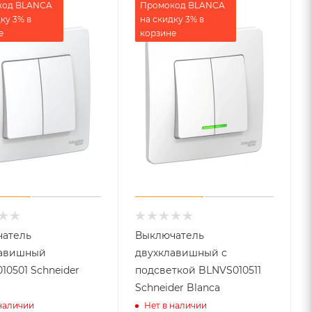
код BLANCA
Промокод BLANCA
ку 3% в
на скидку 3% в
е
корзине
атель
Выключатель
лавишный
двухклавишный с
10501 Schneider
подсветкой BLNVS010511
Schneider Blanca
 наличии
Нет в наличии