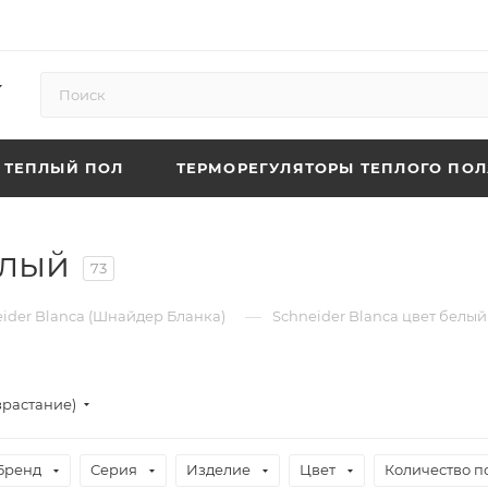
ТЕПЛЫЙ ПОЛ
ТЕРМОРЕГУЛЯТОРЫ ТЕПЛОГО ПОЛ
елый
73
—
ider Blanca (Шнайдер Бланка)
Schneider Blanca цвет белый
зрастание)
Бренд
Серия
Изделие
Цвет
Количество п