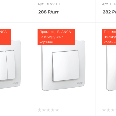
1
Арт.: BLNVS010111
Арт.: BL
288
₽
/шт
282
₽
ANCA
Промокод BLANCA
Промо
на скидку 3% в
на скид
корзине
корзин