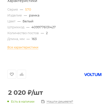
Характеристики
Серия
—
S70
Изделие
—
рамка
Цвет
—
Белый
Штрихкод
—
4099776131427
Количество постов
—
2
Длина, мм
—
163
Все характеристики
2 020
₽
/шт
Есть в наличии
Нашли дешевле?