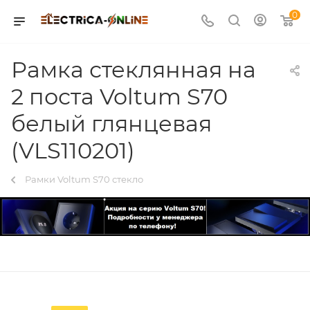
0
Рамка стеклянная на
2 поста Voltum S70
белый глянцевая
(VLS110201)
Рамки Voltum S70 стекло