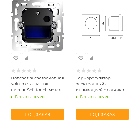
Подсветка светодиодная
Терморегулятор
Voltum S70 METAL
электронный с
никель Soft touch металл
индикацией с датчиком
(VLS0706M +
для теплого пола Voltum
Есть в наличии
Есть в наличии
VLSM002311)
S70 METAL никель Soft
touch металл
(VLSM070111)
ПОД ЗАКАЗ
ПОД ЗАКАЗ