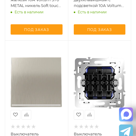
METAL никель Soft touch
подсветкой 10А Voltum
металл (VLS0207M +
S70 METAL никель Soft
Есть в наличии
Есть в наличии
VLSM002511)
touch металл (VLS0201M
+ VLSM000411 +
VLS080401)
ПОД ЗАКАЗ
ПОД ЗАКАЗ
Выключатель
Выключатель