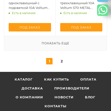
одноклавишный с
трехклавишный 10А
подсветкой 10А Voltum
Voltum S70 METAL
S70 METAL никель Soft
никель Soft touch металл
Есть в наличии
Есть в наличии
touch металл (VLS0101M
(VLS0301M + VLSM000511)
+ VLSM000211 +
VLS080301)
ПОД ЗАКАЗ
ПОД ЗАКАЗ
ПОКАЗАТЬ ЕЩЕ
1
2
КАТАЛОГ
КАК КУПИТЬ
ОПЛАТА
ДОСТАВКА
ПРОИЗВОДИТЕЛИ
О КОМПАНИИ
НОВОСТИ
БЛОГ
КОНТАКТЫ