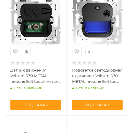
Датчик движения
Подсветка светодиодная
Voltum S70 METAL
с датчиком Voltum S70
никель Soft touch металл
METAL никель Soft touch
(VLS0705M + VLSM002211)
металл (VLS0707M +
Есть в наличии
Есть в наличии
VLSM002411)
ПОД ЗАКАЗ
ПОД ЗАКАЗ