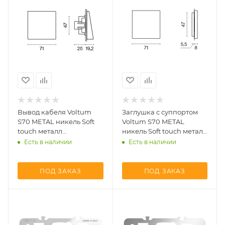
Вывод кабеля Voltum
Заглушка с суппортом
S70 METAL никель Soft
Voltum S70 METAL
touch металл
никель Soft touch металл
(VLSM080211)
(VLSM080111)
Есть в наличии
Есть в наличии
ПОД ЗАКАЗ
ПОД ЗАКАЗ