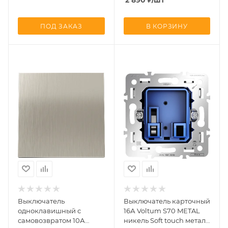
touch металл (VLS0103M
(VLS0206M +
+ VLSM000211 +
VLSM000311)
VLS080301)
ПОД ЗАКАЗ
В КОРЗИНУ
Выключатель
Выключатель карточный
одноклавишный с
16А Voltum S70 METAL
самовозвратом 10А
никель Soft touch металл