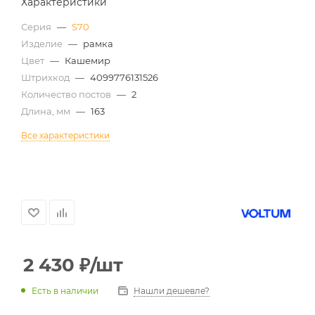
Характеристики
Серия
—
S70
Изделие
—
рамка
Цвет
—
Кашемир
Штрихкод
—
4099776131526
Количество постов
—
2
Длина, мм
—
163
Все характеристики
2 430
₽
/шт
Есть в наличии
Нашли дешевле?