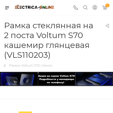
0
Рамка стеклянная на
2 поста Voltum S70
кашемир глянцевая
(VLS110203)
Рамки Voltum S70 стекло