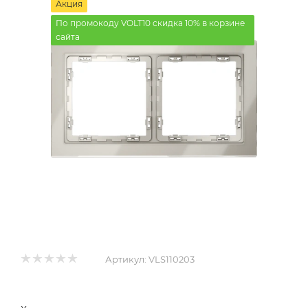
Акция
По промокоду VOLT10 скидка 10% в корзине
сайта
Артикул:
VLS110203