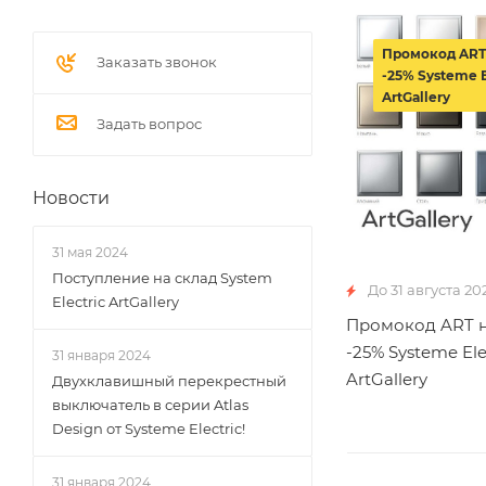
Промокод ART
Заказать звонок
-25% Systeme E
ArtGallery
Задать вопрос
Новости
31 мая 2024
Поступление на склад System
До 31 августа 20
Electric ArtGallery
Промокод ART н
-25% Systeme Ele
31 января 2024
ArtGallery
Двухклавишный перекрестный
выключатель в серии Atlas
Design от Systeme Electric!
31 января 2024