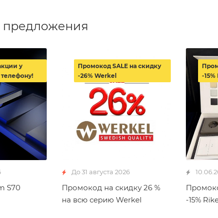
 предложения
акции у
Промокод SALE на скидку
Пром
 телефону!
-26% Werkel
-15% 
6
До 31 августа 2026
10.06.
m S70
Промокод на скидку 26 %
Промоко
на всю серию Werkel
-15% Rike