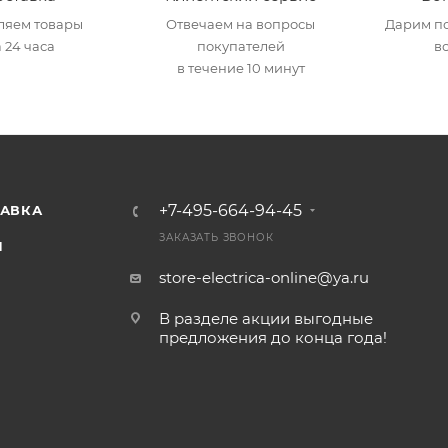
ляем товары
Отвечаем на вопросы
Дарим по
 24 часа
покупателей
в
в течение 10 минут
+7-495-664-94-45
ТАВКА
ЗАКАЗАТЬ ЗВОНОК
И
store-electrica-online@ya.ru
В разделе акции выгодные
предложения до конца года!