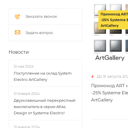
Промокод ART
Заказать звонок
-25% Systeme E
ArtGallery
Задать вопрос
Новости
31 мая 2024
Поступление на склад System
До 31 августа 20
Electric ArtGallery
Промокод ART н
-25% Systeme Ele
31 января 2024
ArtGallery
Двухклавишный перекрестный
выключатель в серии Atlas
Design от Systeme Electric!
31 января 2024