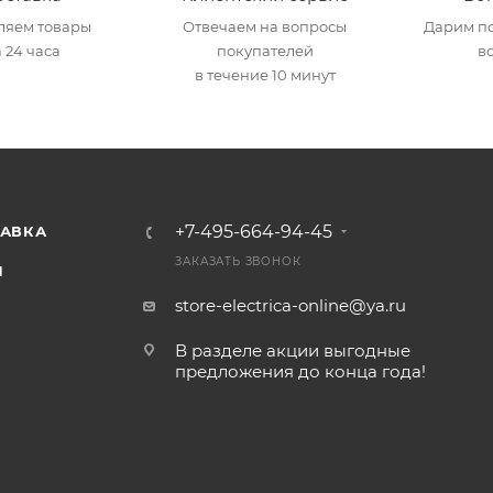
ляем товары
Отвечаем на вопросы
Дарим по
 24 часа
покупателей
в
в течение 10 минут
+7-495-664-94-45
ТАВКА
ЗАКАЗАТЬ ЗВОНОК
И
store-electrica-online@ya.ru
В разделе акции выгодные
предложения до конца года!