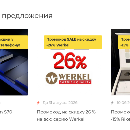
 предложения
акции у
Промокод SALE на скидку
Пром
 телефону!
-26% Werkel
-15% 
6
До 31 августа 2026
10.06.
m S70
Промокод на скидку 26 %
Промоко
на всю серию Werkel
-15% Rike