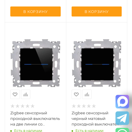
В КОРЗИНУ
В КОРЗИНУ
Zigbee cенсорный
Zigbee cенсорный
проходной выключатель
черный матовый
на две линии со
проходной выключатель
стеклянной панелью
на две линии со
Есть в наличии
Есть в наличии