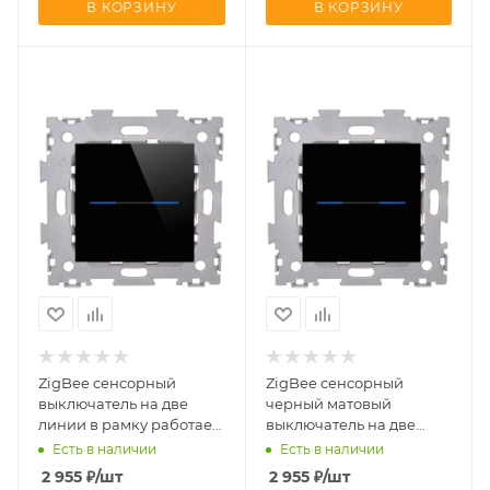
В КОРЗИНУ
В КОРЗИНУ
ZigBee cенсорный
ZigBee cенсорный
выключатель на две
черный матовый
линии в рамку работает
выключатель на две
с АЛИСОЙ CGSS AMG-
линии в рамку работает
Есть в наличии
Есть в наличии
GL02ZB-BCG
с АЛИСОЙ CGSS AMG-
2 955
₽
/шт
2 955
₽
/шт
GL02ZB-BCM