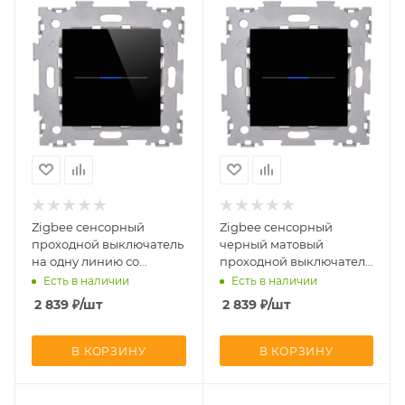
Zigbee cенсорный
Zigbee cенсорный
проходной выключатель
черный матовый
на одну линию со
проходной выключатель
стеклянной панелью
на одну линию со
Есть в наличии
Есть в наличии
CGSS AMG-GL01ZBP-BCG
стеклянной панелью
2 839
₽
/шт
2 839
₽
/шт
CGSS AMG-GL01ZBP-BCM
В КОРЗИНУ
В КОРЗИНУ