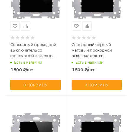
Сенсорный проходной
Сенсорный черный
выключатель со
матовый проходной
стеклянной панелью
выключатель со
CGSS AMG-GL01P-BCG
стеклянной панелью
Есть в наличии
Есть в наличии
CGSS AMG-GL01P-BCM
1 500
₽
/шт
1 500
₽
/шт
В КОРЗИНУ
В КОРЗИНУ