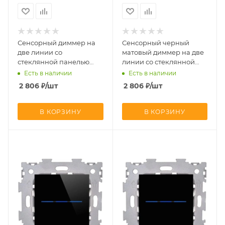
Сенсорный диммер на
Сенсорный черный
две линии со
матовый диммер на две
стеклянной панелью
линии со стеклянной
CGSS AMG-2DF33-BCG
панелью CGSS AMG-
Есть в наличии
Есть в наличии
2DF33-BCM
2 806
₽
/шт
2 806
₽
/шт
В КОРЗИНУ
В КОРЗИНУ