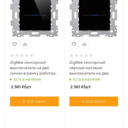
ZigBee cенсорный
ZigBee cенсорный
выключатель на две
черный матовый
линии в рамку работает
выключатель на две
с АЛИСОЙ CGSS AMG-
линии в рамку работает
Есть в наличии
Есть в наличии
GL01ZB-BCG
с АЛИСОЙ CGSS AMG-
2 561
₽
/шт
2 561
₽
/шт
GL01ZB-BCM
В КОРЗИНУ
В КОРЗИНУ