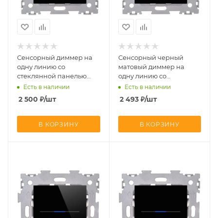
Сенсорный диммер на
Сенсорный черный
одну линию со
матовый диммер на
стеклянной панелью
одну линию со
AMG-F33- BCG CGSS
стеклянной панелью
Есть в наличии
Есть в наличии
AMG-F33-BCG
AMG-F33- BCM CGSS
2 500
₽
/шт
2 493
₽
/шт
AMG-F33-BCM
В КОРЗИНУ
В КОРЗИНУ