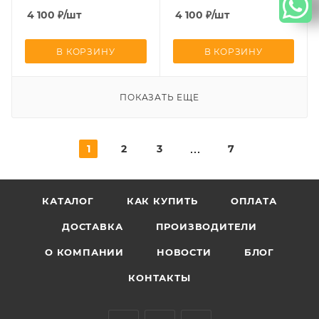
CGSS AMG-GL02ZBP-BCG
стеклянной панелью
4 100
₽
/шт
4 100
₽
/шт
CGSS AMG-GL02ZBP-
BCM
В КОРЗИНУ
В КОРЗИНУ
ПОКАЗАТЬ ЕЩЕ
1
2
3
7
КАТАЛОГ
КАК КУПИТЬ
ОПЛАТА
ДОСТАВКА
ПРОИЗВОДИТЕЛИ
О КОМПАНИИ
НОВОСТИ
БЛОГ
КОНТАКТЫ