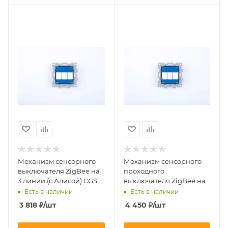
Механизм сенсорного
Механизм сенсорного
выключателя ZigBee на
проходного
3 линии (с Алисой) CGSS
выключателя ZigBee на
Альфа UNION-L3ZB
3 линии (с Алисой) CGSS
Есть в наличии
Есть в наличии
Альфа UNION-L3ZBP
3 818
₽
/шт
4 450
₽
/шт