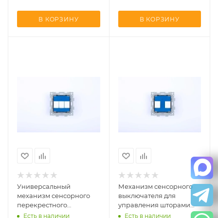
В КОРЗИНУ
В КОРЗИНУ
Универсальный
Механизм сенсорного
механизм сенсорного
выключателя для
перекрестного
управления шторами
выключателя на 3 линии
CGSS UNION-MPN02SH
Есть в наличии
Есть в наличии