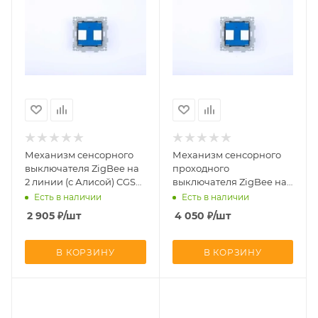
Механизм сенсорного
Механизм сенсорного
выключателя ZigBee на
проходного
2 линии (с Алисой) CGSS
выключателя ZigBee на
Альфа UNION-L2ZB
2 линии (с Алисой) CGSS
Есть в наличии
Есть в наличии
Альфа UNION-L2ZBP
2 905
₽
/шт
4 050
₽
/шт
В КОРЗИНУ
В КОРЗИНУ