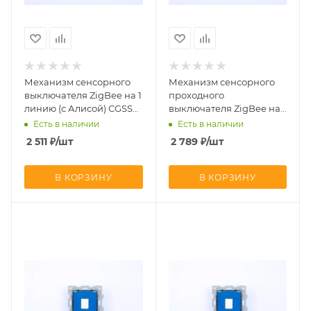
Механизм сенсорного
Механизм сенсорного
выключателя ZigBee на 1
проходного
линию (с Алисой) CGSS
выключателя ZigBee на 1
Альфа UNION-L1ZB
линию (с Алисой) CGSS
Есть в наличии
Есть в наличии
Альфа UNION-L1ZBP
2 511
₽
/шт
2 789
₽
/шт
В КОРЗИНУ
В КОРЗИНУ