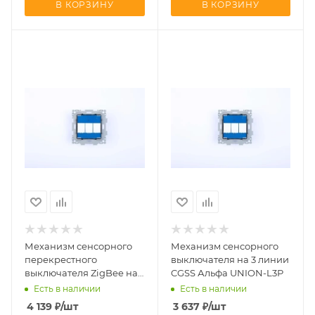
В КОРЗИНУ
В КОРЗИНУ
Механизм сенсорного
Механизм сенсорного
перекрестного
выключателя на 3 линии
выключателя ZigBee на
CGSS Альфа UNION-L3Р
3 линии (с Алисой) CGSS
Есть в наличии
Есть в наличии
Альфа UNION-L3ZBPK
4 139
₽
/шт
3 637
₽
/шт