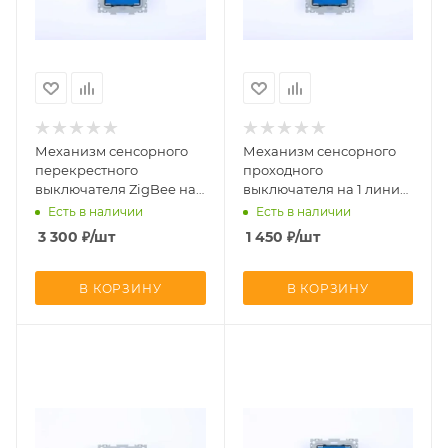
Механизм сенсорного
Механизм сенсорного
перекрестного
проходного
выключателя ZigBee на 1
выключателя на 1 линию
линию (с Алисой) CGSS
CGSS UNION-L1Р
Есть в наличии
Есть в наличии
Альфа UNION-L1ZBPK
3 300
₽
/шт
1 450
₽
/шт
В КОРЗИНУ
В КОРЗИНУ