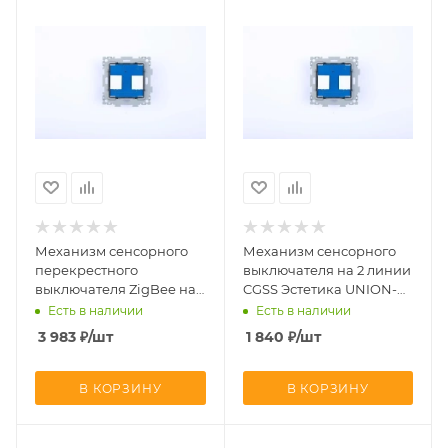
Механизм сенсорного
Механизм сенсорного
перекрестного
выключателя на 2 линии
выключателя ZigBee на
CGSS Эстетика UNION-
2 линии (с Алисой) CGSS
L2Р
Есть в наличии
Есть в наличии
Альфа UNION-L2ZBPK
3 983
₽
/шт
1 840
₽
/шт
В КОРЗИНУ
В КОРЗИНУ