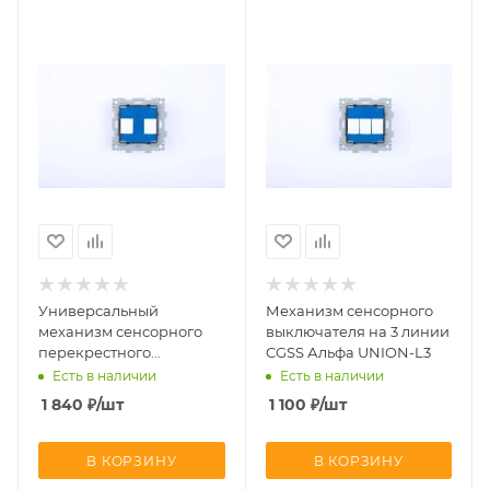
Универсальный
Механизм сенсорного
механизм сенсорного
выключателя на 3 линии
перекрестного
CGSS Альфа UNION-L3
выключателя на 2 линии
Есть в наличии
Есть в наличии
CGSS Альфа UNION-L2РK
1 840
₽
/шт
1 100
₽
/шт
В КОРЗИНУ
В КОРЗИНУ