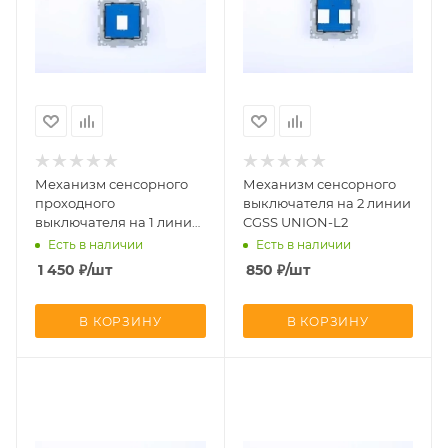
Механизм сенсорного
Механизм сенсорного
проходного
выключателя на 2 линии
выключателя на 1 линию
CGSS UNION-L2
CGSS Эстетика UNION-
Есть в наличии
Есть в наличии
L1РK
1 450
₽
/шт
850
₽
/шт
В КОРЗИНУ
В КОРЗИНУ