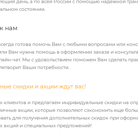
ующий день, а по всей России с помощью надежной тран
еальном состоянии.
к нам
сегда готова помочь Вам с любыми вопросами или консу
или Вам нужна помощь в оформлении заказа и консульта
лайн-чат. Мы с удовольствием поможем Вам сделать пра
летворит Ваши потребности.
ые скидки и акции ждут вас!
 клиентов и предлагаем индивидуальные скидки на опре
личные акции, которые позволяют сэкономить еще боль
вать для получения дополнительных скидок при оформл
ех акций и специальных предложений!