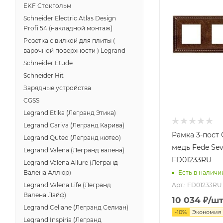
EKF Стокгольм
Schneider Electric Atlas Design
Profi 54 (накладной монтаж)
Розетка с вилкой для плиты (
варочной поверхности ) Legrand
Schneider Etude
Schneider Hit
Зарядные устройства
CGSS
Legrand Etika (Легранд Этика)
Legrand Cariva (Легранд Карива)
Рамка 3-пост
Legrand Quteo (Легранд кютео)
медь Fede Sevi
Legrand Valena (Легранд валена)
FD01233RU
Legrand Valena Allure (Легранд
Валена Аллюр)
Есть в наличи
Арт.: FD01233RU
Legrand Valena Life (Легранд
Валена Лайф)
10 034
₽
/ш
Legrand Celiane (Легранд Селиан)
-
10
%
Экономия
Legrand Inspiria (Легранд