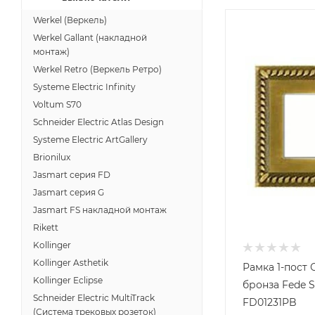
Werkel (Веркель)
Werkel Gallant (накладной
монтаж)
Werkel Retro (Веркель Ретро)
Systeme Electric Infinity
Voltum S70
Schneider Electric Atlas Design
Systeme Electric ArtGallery
Brionilux
Jasmart серия FD
Jasmart серия G
Jasmart FS накладной монтаж
Rikett
Kollinger
Kollinger Asthetik
Рамка 1-пост 
Kollinger Eclipse
бронза Fede Se
Schneider Electric MultiTrack
FD01231PB
(Система трековых розеток)