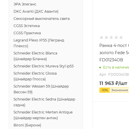
ЭРА Элеганс
DKC Avanti (ДКС Аванти)
Сенсорный выключатель света
CGSS Эстетика
CGSS Практика
Legrand Plexo IP55 (Легранд
Рамка 4-пост
Плексо)
золото Fede Se
Schneider Electric Blanca
(Шнайдер Бланка)
FD01234OB
Schneider Electric Mureva Styl ip55
Есть в наличи
Schneider Electric Glossa
Арт.: FD01234OB
(Шнайдер Глосса)
11 963
₽
/шт
Schneider Wessen 59 (Шнайдер
-
10
%
Экономия
Вессен 59)
Schneider Electric Sedna (Шнайдер
седна)
Schneider Electric Merten Antique
(Шнайдер мертен антик)
Bironi (Бирони)