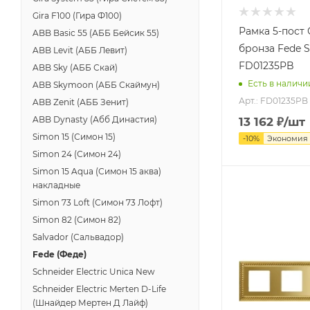
Gira F100 (Гира Ф100)
Рамка 5-пост
ABB Basic 55 (АББ Бейсик 55)
бронза Fede Se
ABB Levit (АББ Левит)
FD01235PB
ABB Sky (АББ Скай)
Есть в наличи
ABB Skymoon (АББ Скаймун)
Арт.: FD01235PB
ABB Zenit (АББ Зенит)
ABB Dynasty (Абб Династия)
13 162
₽
/шт
Simon 15 (Симон 15)
-
10
%
Экономия
Simon 24 (Симон 24)
Simon 15 Aqua (Симон 15 аква)
накладные
Simon 73 Loft (Симон 73 Лофт)
Simon 82 (Симон 82)
Salvador (Сальвадор)
Fede (Феде)
Schneider Electric Unica New
Schneider Electric Merten D-Life
(Шнайдер Мертен Д Лайф)