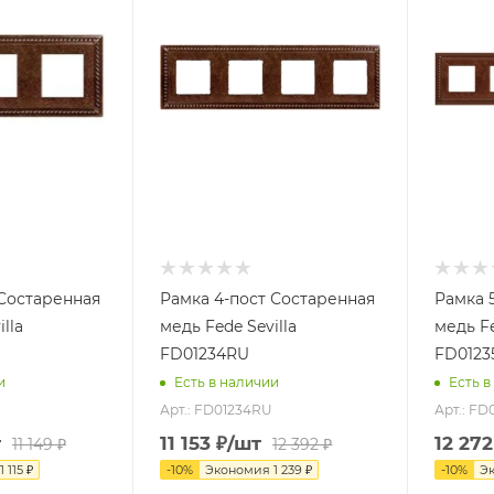
 Состаренная
Рамка 4-пост Состаренная
Рамка 
lla
медь Fede Sevilla
медь Fe
FD01234RU
FD0123
и
Есть в наличии
Есть в
Арт.: FD01234RU
Арт.: FD
т
11 153
₽
/шт
12 272
11 149
₽
12 392
₽
1 115
₽
-
10
%
Экономия
1 239
₽
-
10
%
Э