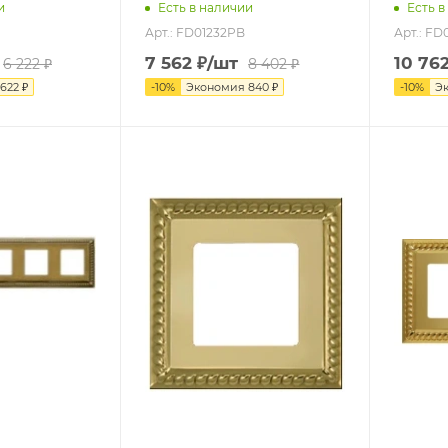
и
Есть в наличии
Есть в
Арт.: FD01232PB
Арт.: FD
7 562
₽
/шт
10 76
6 222
₽
8 402
₽
622
₽
-
10
%
Экономия
840
₽
-
10
%
Э