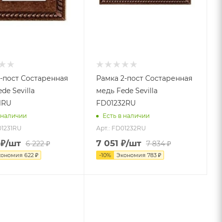
1-пост Состаренная
Рамка 2-пост Состаренная
de Sevilla
медь Fede Sevilla
1RU
FD01232RU
 наличии
Есть в наличии
01231RU
Арт.: FD01232RU
₽
/шт
7 051
₽
/шт
6 222
₽
7 834
₽
кономия
622
₽
-
10
%
Экономия
783
₽