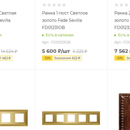
 Светлая
Рамка 1-пост Светлое
Рамка 
villa
золото Fede Sevilla
золото 
FD01231OB
FD012
и
Есть в наличии
Есть в
Арт.: FD01231OB
Арт.: FD
5 600
₽
/шт
7 562
14 624
₽
6 222
₽
1 462
₽
-
10
%
Экономия
622
₽
-
10
%
Э