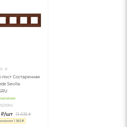
5-пост Состаренная
de Sevilla
5RU
 наличии
01235RU
₽
/шт
13 635
₽
кономия
1 363
₽