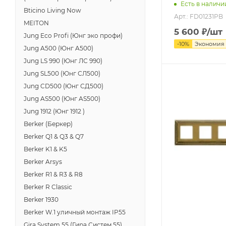
Есть в наличи
Bticino Living Now
Арт.: FD01231PB
MEITON
5 600
₽
/шт
Jung Eco Profi (Юнг эко профи)
-
10
%
Экономия
Jung A500 (Юнг A500)
Jung LS 990 (Юнг ЛС 990)
Jung SL500 (Юнг СЛ500)
Jung CD500 (Юнг СД500)
Jung AS500 (Юнг AS500)
Jung 1912 (Юнг 1912 )
Berker (Беркер)
Berker Q1 & Q3 & Q7
Berker K1 & K5
Berker Arsys
Berker R1 & R3 & R8
Berker R Classic
Berker 1930
Berker W.1 уличный монтаж IP55
Gira System 55 (Гира Систем 55)