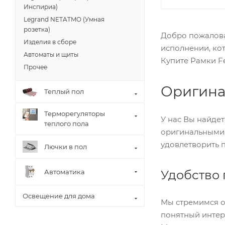
Инспириа)
Legrand NETATMO (Умная
розетка)
Добро пожаловат
Изделия в сборе
исполнении, ко
Автоматы и щиты
Купите Рамки Fe
Прочее
Оригина
Теплый пол
Терморегуляторы
У нас Вы найде
теплого пола
оригинальными 
удовлетворить 
Лючки в пол
Автоматика
Удобство 
Освещение для дома
Мы стремимся о
понятный интер