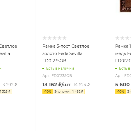
 Светлое
Рамка 5-пост Светлое
Рамка 
villa
золото Fede Sevilla
медь Fe
FD01235OB
FD0123
и
Есть в наличии
Есть в
Арт.: FD01235OB
Арт.: FD
13 162
₽
/шт
5 600
13 292
₽
14 624
₽
1 329
₽
-
10
%
Экономия
1 462
₽
-
10
%
Э