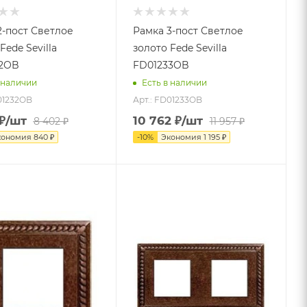
2-пост Светлое
Рамка 3-пост Светлое
Fede Sevilla
золото Fede Sevilla
32OB
FD01233OB
 наличии
Есть в наличии
01232OB
Арт.: FD01233OB
₽
/шт
10 762
₽
/шт
8 402
₽
11 957
₽
кономия
840
₽
-
10
%
Экономия
1 195
₽