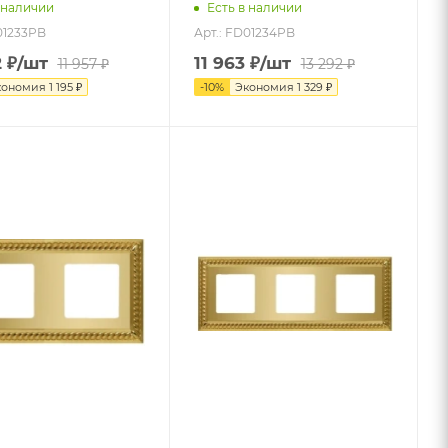
 наличии
Есть в наличии
01233PB
Арт.: FD01234PB
2
₽
/шт
11 963
₽
/шт
11 957
₽
13 292
₽
кономия
1 195
₽
-
10
%
Экономия
1 329
₽