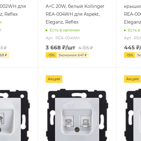
A-002WH для
A+C 20W, белый Kollinger
крышко
z, Reflex
REA-004WH для Aspekt,
REA-00
Eleganz, Reflex
Eleganz
и
H
Есть в наличии
Есть в
Арт.: REA-004WH
Арт.: R
3 668
₽
/шт
445
₽
53
₽
4 315
₽
68
₽
-
15
%
Экономия
647
₽
-
15
%
Э
Акция
Акция