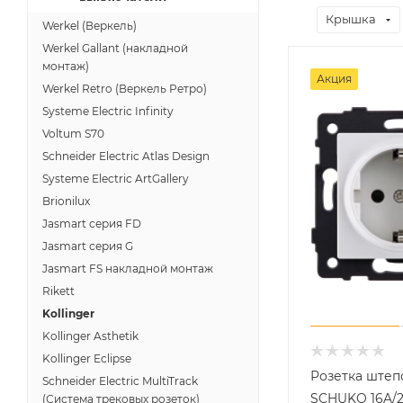
Крышка
Werkel (Веркель)
Werkel Gallant (накладной
монтаж)
Акция
Werkel Retro (Веркель Ретро)
Systeme Electric Infinity
Voltum S70
Schneider Electric Atlas Design
Systeme Electric ArtGallery
Brionilux
Jasmart серия FD
Jasmart серия G
Jasmart FS накладной монтаж
Rikett
Kollinger
Kollinger Asthetik
Kollinger Eclipse
Розетка штеп
Schneider Electric MultiTrack
SCHUKO 16A/2
(Система трековых розеток)