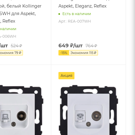
й, белый Kollinger
Aspekt, Eleganz, Reflex
6WH для Aspekt,
Есть в наличии
, Reflex
Арт.: REA-007WH
 наличии
EA-006WH
/шт
649
₽
/шт
524
₽
764
₽
кономия
79
₽
-
15
%
Экономия
115
₽
Акция