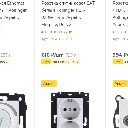
ая Ethernet
Розетка спутниковая SAT,
Розетк
лый Kollinger
белый Kollinger REA-
+ RJ45 
я Aspekt,
020WH для Aspekt,
Kollin
x
Eleganz, Reflex
Aspekt,
и
Есть в наличии
Есть в
H
Арт.: REA-020WH
Арт.: R
616
₽
/шт
994
₽
1 237
₽
725
₽
186
₽
-
15
%
Экономия
109
₽
-
15
%
Э
Акция
Акция