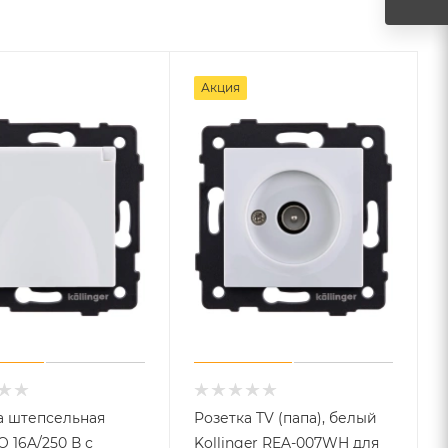
Акция
а штепсельная
Розетка TV (папа), белый
 16A/250 В с
Kollinger REA-007WH для