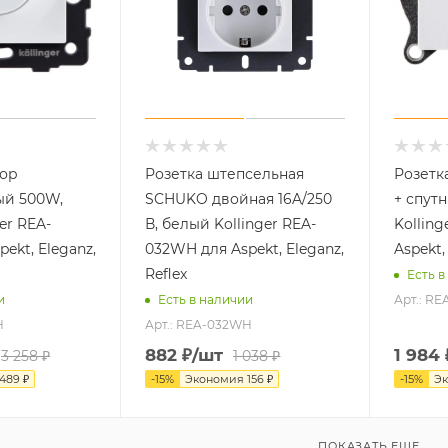
тор
Розетка штепсельная
Розетк
ый 500W,
SCHUKO двойная 16A/250
+ спут
er REA-
В, белый Kollinger REA-
Kollin
ekt, Eleganz,
032WH для Aspekt, Eleganz,
Aspekt,
Reflex
Есть в
Арт.: R
и
Есть в наличии
H
Арт.: REA-032WH
882
₽
/шт
1 984
3 258
₽
1 038
₽
489
₽
-
15
%
Экономия
156
₽
-
15
%
Э
ПОКАЗАТЬ ЕЩЕ