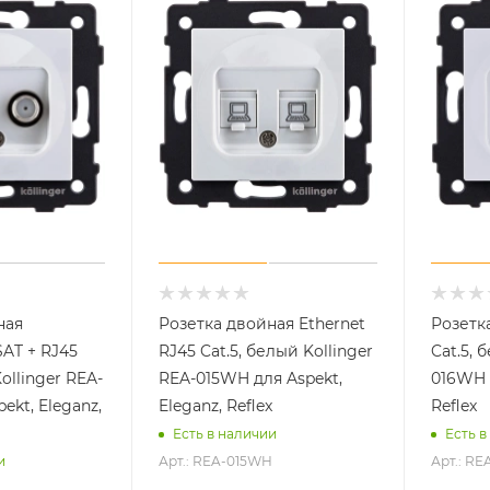
ная
Розетка двойная Ethernet
Розетка
AT + RJ45
RJ45 Cat.5, белый Kollinger
Cat.5, 
ollinger REA-
REA-015WH для Aspekt,
016WH д
ekt, Eleganz,
Eleganz, Reflex
Reflex
Есть в наличии
Есть в
Арт.: REA-015WH
Арт.: R
и
H