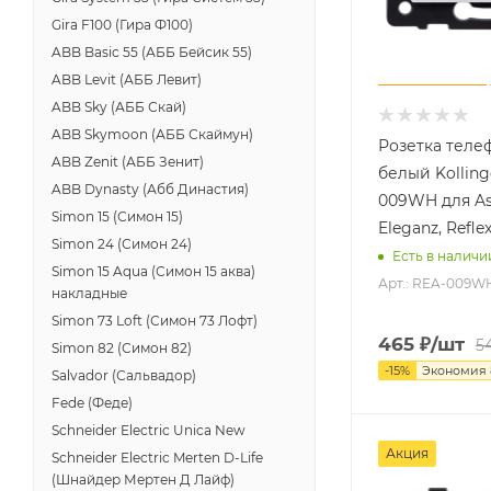
Gira F100 (Гира Ф100)
ABB Basic 55 (АББ Бейсик 55)
ABB Levit (АББ Левит)
ABB Sky (АББ Скай)
ABB Skymoon (АББ Скаймун)
Розетка телеф
ABB Zenit (АББ Зенит)
белый Kolling
ABB Dynasty (Абб Династия)
009WH для As
Simon 15 (Симон 15)
Eleganz, Refle
Simon 24 (Симон 24)
Есть в наличи
Simon 15 Aqua (Симон 15 аква)
Арт.: REA-009W
накладные
Simon 73 Loft (Симон 73 Лофт)
465
₽
/шт
5
Simon 82 (Симон 82)
-
15
%
Экономия
Salvador (Сальвадор)
Fede (Феде)
Schneider Electric Unica New
Акция
Schneider Electric Merten D-Life
(Шнайдер Мертен Д Лайф)