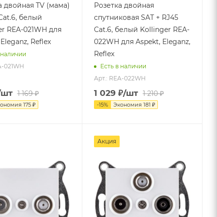
а двойная TV (мама)
Розетка двойная
Cat.6, белый
спутниковая SAT + RJ45
ger REA-021WH для
Cat.6, белый Kollinger REA-
 Eleganz, Reflex
022WH для Aspekt, Eleganz,
Reflex
 наличии
EA-021WH
Есть в наличии
Арт.: REA-022WH
/шт
1 029
₽
/шт
1 169
₽
1 210
₽
кономия
175
₽
-
15
%
Экономия
181
₽
Акция