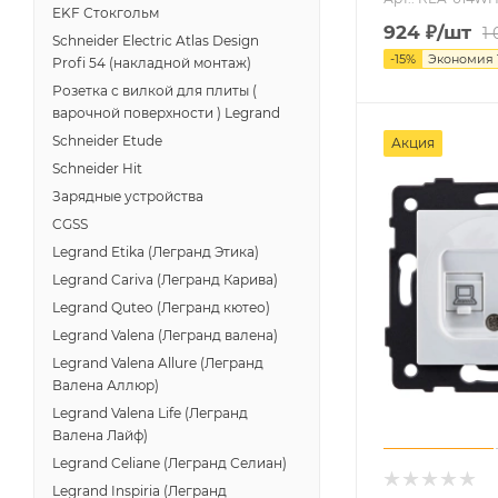
EKF Стокгольм
924
₽
/шт
1 
Schneider Electric Atlas Design
-
15
%
Экономия
Profi 54 (накладной монтаж)
Розетка с вилкой для плиты (
варочной поверхности ) Legrand
Schneider Etude
Акция
Schneider Hit
Зарядные устройства
CGSS
Legrand Etika (Легранд Этика)
Legrand Cariva (Легранд Карива)
Legrand Quteo (Легранд кютео)
Legrand Valena (Легранд валена)
Legrand Valena Allure (Легранд
Валена Аллюр)
Legrand Valena Life (Легранд
Валена Лайф)
Legrand Celiane (Легранд Селиан)
Legrand Inspiria (Легранд