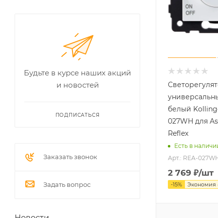
Будьте в курсе наших акций
Светорегуля
и новостей
универсальн
белый Kolling
ПОДПИСАТЬСЯ
027WH для Asp
Reflex
Есть в наличи
Заказать звонок
Арт.: REA-027W
2 769
₽
/шт
Задать вопрос
-
15
%
Экономия
Новости