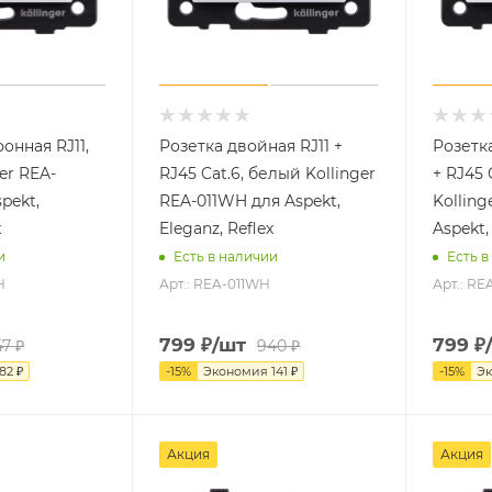
онная RJ11,
Розетка двойная RJ11 +
Розетк
er REA-
RJ45 Cat.6, белый Kollinger
+ RJ45 
pekt,
REA-011WH для Aspekt,
Kollin
x
Eleganz, Reflex
Aspekt,
и
Есть в наличии
Есть в
H
Арт.: REA-011WH
Арт.: R
799
₽
/шт
799
₽
47
₽
940
₽
82
₽
-
15
%
Экономия
141
₽
-
15
%
Э
Акция
Акция