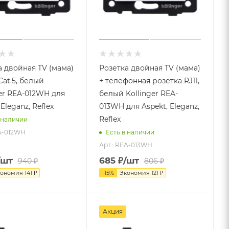
а двойная TV (мама)
Розетка двойная TV (мама)
Cat.5, белый
+ телефонная розетка RJ11,
ger REA-012WH для
белый Kollinger REA-
 Eleganz, Reflex
013WH для Aspekt, Eleganz,
Reflex
 наличии
EA-012WH
Есть в наличии
Арт.: REA-013WH
/шт
685
₽
/шт
940
₽
806
₽
кономия
141
₽
-
15
%
Экономия
121
₽
Акция