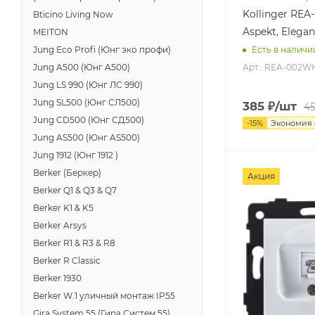
Kollinger RE
Bticino Living Now
Aspekt, Elegan
MEITON
Jung Eco Profi (Юнг эко профи)
Есть в наличи
Арт.: REA-002W
Jung A500 (Юнг A500)
Jung LS 990 (Юнг ЛС 990)
Jung SL500 (Юнг СЛ500)
385
₽
/шт
4
Jung CD500 (Юнг СД500)
-
15
%
Экономия
Jung AS500 (Юнг AS500)
Jung 1912 (Юнг 1912 )
Berker (Беркер)
Акция
Berker Q1 & Q3 & Q7
Berker K1 & K5
Berker Arsys
Berker R1 & R3 & R8
Berker R Classic
Berker 1930
Berker W.1 уличный монтаж IP55
Gira System 55 (Гира Систем 55)