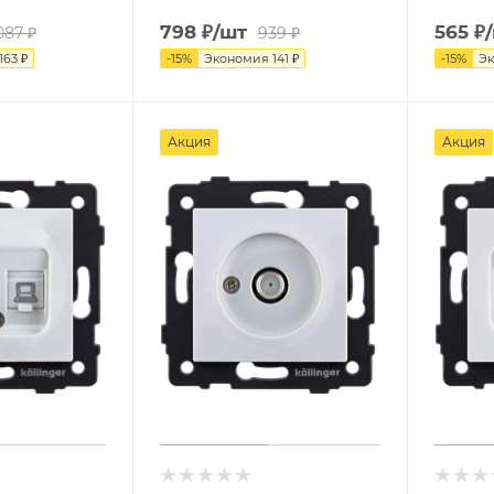
798
₽
/шт
565
₽
087
₽
939
₽
163
₽
-
15
%
Экономия
141
₽
-
15
%
Э
Акция
Акция