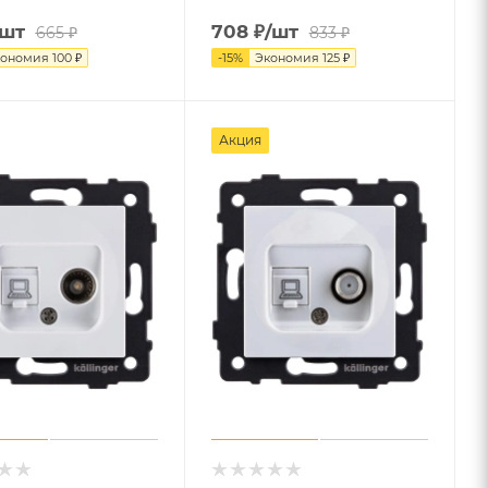
/шт
708
₽
/шт
665
₽
833
₽
кономия
100
₽
-
15
%
Экономия
125
₽
Акция