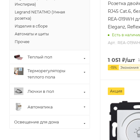
Розетка двойн
Инспириа)
RJ45 Cat.6, бе
Legrand NETATMO (Умная
розетка)
REA-019WH дл
Изделия в сборе
Eleganz, Refle
Автоматы и щиты
Есть в наличи
Прочее
Арт.: REA-019W
Теплый пол
1 051
₽
/шт
-
15
%
Экономия
Терморегуляторы
теплого пола
Лючки в пол
Акция
Автоматика
Освещение для дома