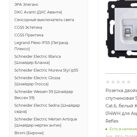
ЭРА Элеганс
DKC Avanti (ДКС Аванти)
Сенсорный выключатель света
CGSS Эстетика
CGSS Практика
Legrand Plexo IP55 (Легранд
Плексо)
Schneider Electric Blanca
(Шнайдер Бланка)
Schneider Electric Mureva Styl ip55
Schneider Electric Glossa
(Шнайдер Глосса)
Розетка двой
Schneider Wessen 59 (Шнайдер
спутниковая S
Вессен 59)
Cat.6, белый K
Schneider Electric Sedna (Шнайдер
седна)
014WH для Asp
Schneider Electric Merten Antique
Reflex
(Шнайдер мертен антик)
Есть в наличи
Bironi (Бирони)
Арт.: REA-014W