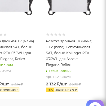
а двойная TV (мама)
Розетка тройная TV (мама)
никовая SAT, белый
+ TV (папа) + спутниковая
ger REA-035WH для
SAT, белый Kollinger REA-
 Eleganz, Reflex
036WH для Aspekt,
Eleganz, Reflex
 наличии
EA-035WH
Есть в наличии
Арт.: REA-036WH
₽
/шт
2 132
₽
/шт
2 334
₽
2 508
₽
кономия
350
₽
-
15
%
Экономия
376
₽