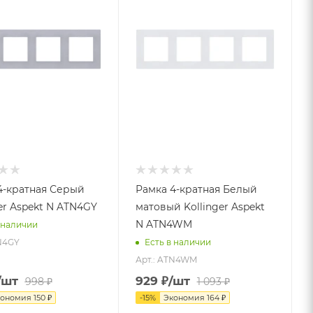
4-кратная Серый
Рамка 4-кратная Белый
er Aspekt N ATN4GY
матовый Kollinger Aspekt
N ATN4WM
 наличии
TN4GY
Есть в наличии
Арт.: ATN4WM
/шт
929
₽
/шт
998
₽
1 093
₽
кономия
150
₽
-
15
%
Экономия
164
₽