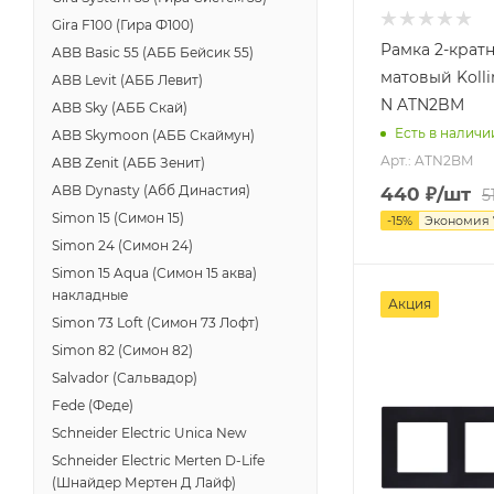
Gira F100 (Гира Ф100)
Рамка 2-крат
ABB Basic 55 (АББ Бейсик 55)
матовый Kolli
ABB Levit (АББ Левит)
N ATN2BM
ABB Sky (АББ Скай)
Есть в наличи
ABB Skymoon (АББ Скаймун)
Арт.: ATN2BM
ABB Zenit (АББ Зенит)
ABB Dynasty (Абб Династия)
440
₽
/шт
5
Simon 15 (Симон 15)
-
15
%
Экономия
Simon 24 (Симон 24)
Simon 15 Aqua (Симон 15 аква)
накладные
Акция
Simon 73 Loft (Симон 73 Лофт)
Simon 82 (Симон 82)
Salvador (Сальвадор)
Fede (Феде)
Schneider Electric Unica New
Schneider Electric Merten D-Life
(Шнайдер Мертен Д Лайф)