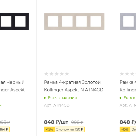
ная Черный
Рамка 4-кратная Золотой
Рамка 
nger Aspekt
Kollinger Aspekt N ATN4GD
Kolling
Есть в наличии
Есть в
Арт.: ATN4GD
Арт.: A
и
848
₽
/шт
848
₽
093
₽
998
₽
164
₽
-
15
%
Экономия
150
₽
-
15
%
Э