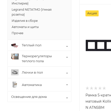
Инспириа)
Legrand NETATMO (Умная
Акция
розетка)
Изделия в сборе
Автоматы и щиты
Прочее
Теплый пол
Терморегуляторы
теплого пола
Лючки в пол
Автоматика
Рамка 5-крат
Освещение для дома
матовый Kolli
N ATN5BM