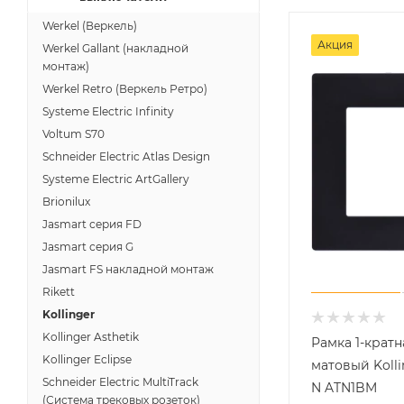
Werkel (Веркель)
Акция
Werkel Gallant (накладной
монтаж)
Werkel Retro (Веркель Ретро)
Systeme Electric Infinity
Voltum S70
Schneider Electric Atlas Design
Systeme Electric ArtGallery
Brionilux
Jasmart серия FD
Jasmart серия G
Jasmart FS накладной монтаж
Rikett
Kollinger
Kollinger Asthetik
Рамка 1-крат
Kollinger Eclipse
матовый Kolli
Schneider Electric MultiTrack
N ATN1BM
(Система трековых розеток)