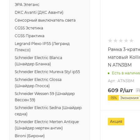
ЭРА Элеганс
DKC Avanti (ДКС Аванти)
Сенсорный выключатель света
CGSS Эстетика
CGSS Практика
Legrand Plexo IP55 (Легранд
Рамка 3-крат
Плексо)
матовый Kolli
Schneider Electric Blanca
(Шнайдер Бланка)
N ATN3BM
Schneider Electric Mureva Styl ip55
Есть в наличи
Schneider Electric Glossa
Арт.: ATN3BM
(Шнайдер Глосса)
609
₽
/шт
7
Schneider Wessen 59 (Шнайдер
-
15
%
Экономия
Вессен 59)
Schneider Electric Sedna (Шнайдер
седна)
Акция
Schneider Electric Merten Antique
(Шнайдер мертен антик)
Bironi (Бирони)