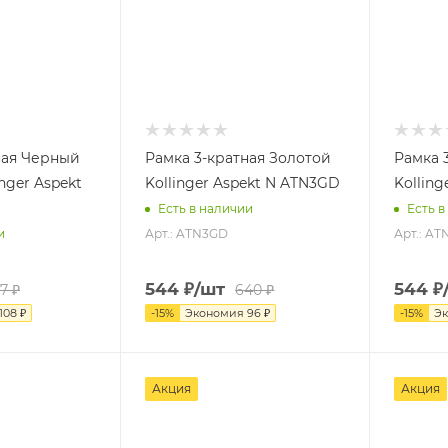
ная Черный
Рамка 3-кратная Золотой
Рамка 
nger Aspekt
Kollinger Aspekt N ATN3GD
Kolling
Есть в наличии
Есть в
Арт.: ATN3GD
Арт.: AT
и
544
₽
/шт
544
₽
17
₽
640
₽
108
₽
-
15
%
Экономия
96
₽
-
15
%
Э
Акция
Акция