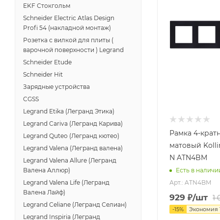
EKF Стокгольм
Schneider Electric Atlas Design
Profi 54 (накладной монтаж)
Розетка с вилкой для плиты (
варочной поверхности ) Legrand
Schneider Etude
Schneider Hit
Зарядные устройства
CGSS
Legrand Etika (Легранд Этика)
Legrand Cariva (Легранд Карива)
Рамка 4-крат
Legrand Quteo (Легранд кютео)
матовый Kolli
Legrand Valena (Легранд валена)
N ATN4BM
Legrand Valena Allure (Легранд
Валена Аллюр)
Есть в наличи
Арт.: ATN4BM
Legrand Valena Life (Легранд
Валена Лайф)
929
₽
/шт
1 
Legrand Celiane (Легранд Селиан)
-
15
%
Экономия
Legrand Inspiria (Легранд