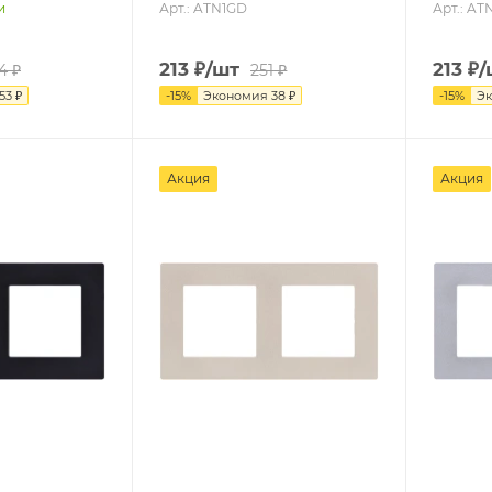
Арт.: ATN1GD
Арт.: AT
и
213
₽
/шт
213
₽
/
4
₽
251
₽
53
₽
-
15
%
Экономия
38
₽
-
15
%
Э
Акция
Акция