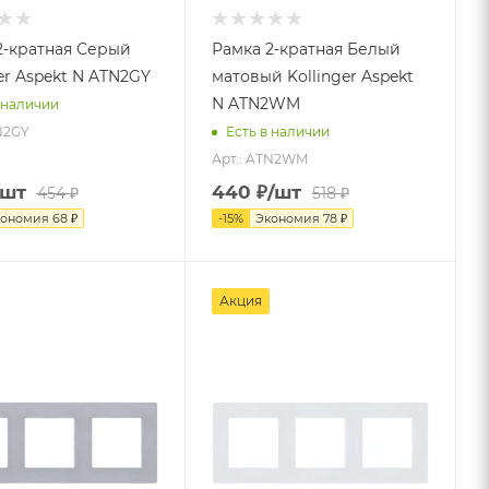
2-кратная Серый
Рамка 2-кратная Белый
er Aspekt N ATN2GY
матовый Kollinger Aspekt
N ATN2WM
 наличии
N2GY
Есть в наличии
Арт.: ATN2WM
/шт
440
₽
/шт
454
₽
518
₽
кономия
68
₽
-
15
%
Экономия
78
₽
Акция