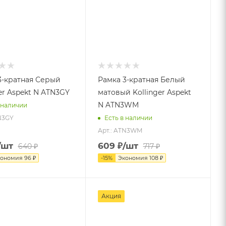
3-кратная Серый
Рамка 3-кратная Белый
er Aspekt N ATN3GY
матовый Kollinger Aspekt
N ATN3WM
 наличии
N3GY
Есть в наличии
Арт.: ATN3WM
/шт
609
₽
/шт
640
₽
717
₽
кономия
96
₽
-
15
%
Экономия
108
₽
Акция