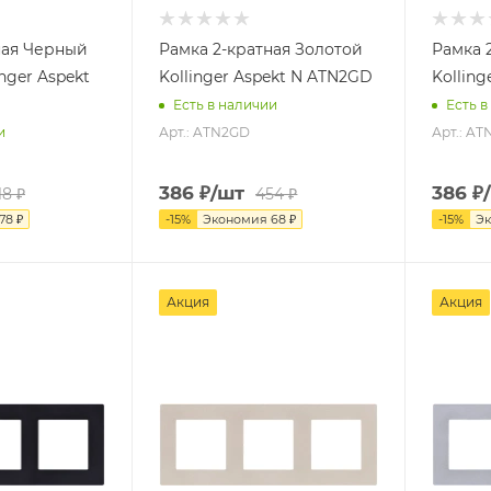
ная Черный
Рамка 2-кратная Золотой
Рамка 
nger Aspekt
Kollinger Aspekt N ATN2GD
Kolling
Есть в наличии
Есть в
Арт.: ATN2GD
Арт.: AT
и
386
₽
/шт
386
₽
18
₽
454
₽
78
₽
-
15
%
Экономия
68
₽
-
15
%
Э
Акция
Акция