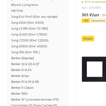
Есть в наличи
Bticino Living Now
Арт.: ATN1BM
MEITON
301
₽
/шт
35
Jung Eco Profi (Юнг эко профи)
-
15
%
Экономия
Jung A500 (Юнг A500)
Jung LS 990 (Юнг ЛС 990)
Jung SL500 (Юнг СЛ500)
Акция
Jung CD500 (Юнг СД500)
Jung AS500 (Юнг AS500)
Jung 1912 (Юнг 1912 )
Berker (Беркер)
Berker Q1 & Q3 & Q7
Berker K1 & K5
Berker Arsys
Berker R1 & R3 & R8
Berker R Classic
Berker 1930
Berker W.1 уличный монтаж IP55
Gira System 55 (Гира Систем 55)