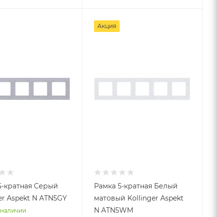
Акция
5-кратная Серый
Рамка 5-кратная Белый
er Aspekt N ATN5GY
матовый Kollinger Aspekt
N ATN5WM
 наличии