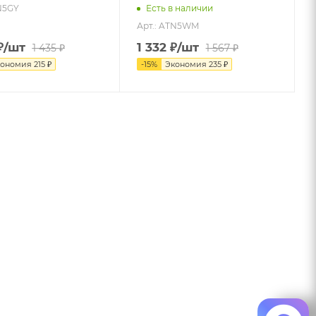
N5GY
Есть в наличии
Арт.: ATN5WM
₽
/шт
1 332
₽
/шт
1 435
₽
1 567
₽
кономия
215
₽
-
15
%
Экономия
235
₽