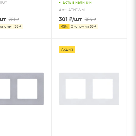
N1GY
Есть в наличии
Арт.: ATN1WM
шт
301
₽
/шт
251
₽
354
₽
кономия
38
₽
-
15
%
Экономия
53
₽
Акция