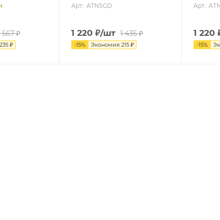
Арт.: ATN5GD
Арт.: AT
и
1 220
₽
/шт
1 220
1 567
₽
1 435
₽
235
₽
-
15
%
Экономия
215
₽
-
15
%
Э