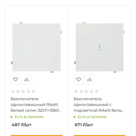
Выключатель
Выключатель
одноклавишный Rikett
одноклавишный с
Белый сатин 32011+35601
подсветкой Rikett Белый
MW
сатин 32011+35602 MW +
Есть в наличии
Есть в наличии
32019
487
₽
/шт
671
₽
/шт