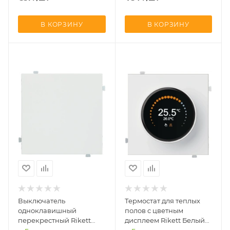
В КОРЗИНУ
В КОРЗИНУ
Выключатель
Термостат для теплых
одноклавишный
полов с цветным
перекрестный Rikett
дисплеем Rikett Белый
Белый сатин 32051+35601
сатин 32233 MW