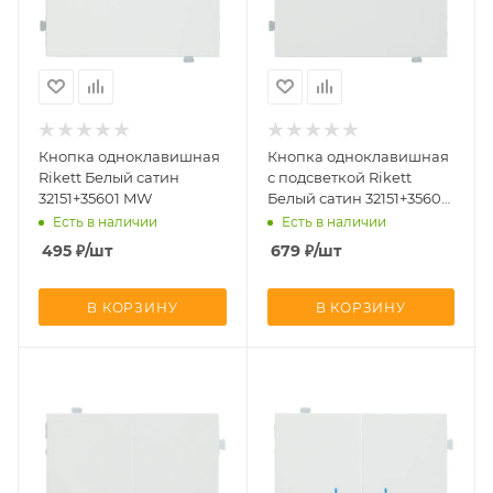
Кнопка одноклавишная
Кнопка одноклавишная
Rikett Белый сатин
с подсветкой Rikett
32151+35601 MW
Белый сатин 32151+35602
MW + 32019
Есть в наличии
Есть в наличии
495
₽
/шт
679
₽
/шт
В КОРЗИНУ
В КОРЗИНУ