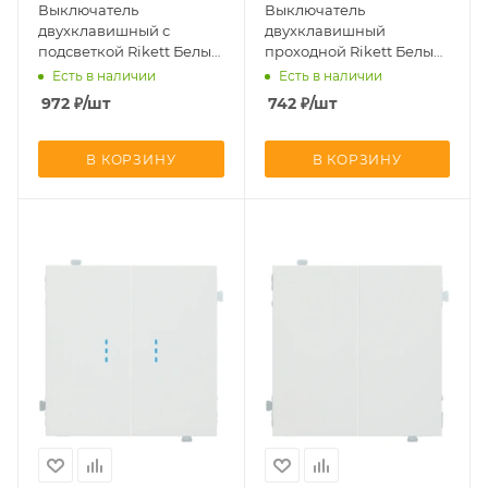
Выключатель
Выключатель
двухклавишный с
двухклавишный
подсветкой Rikett Белый
проходной Rikett Белый
сатин 32061+35612 MW +
сатин 32101+35611 MW
Есть в наличии
Есть в наличии
2х32019
972
₽
/шт
742
₽
/шт
В КОРЗИНУ
В КОРЗИНУ