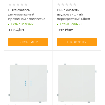
Выключатель
Выключатель
двухклавишный
двухклавишный
проходной с подсветкой
перекрестный Rikett
Rikett Белый сатин
Белый сатин
Есть в наличии
Есть в наличии
32101+35612 MW + 2х32019
32204+35614 MW
1 116
₽
/шт
997
₽
/шт
В КОРЗИНУ
В КОРЗИНУ