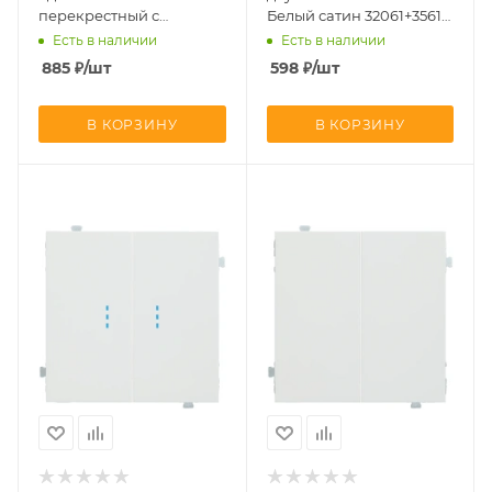
перекрестный с
Белый сатин 32061+35611
подсветкой Rikett Белый
MW
Есть в наличии
Есть в наличии
сатин 32051+35602 MW +
885
₽
/шт
598
₽
/шт
32019
В КОРЗИНУ
В КОРЗИНУ