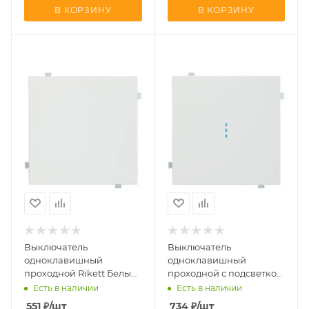
В КОРЗИНУ
В КОРЗИНУ
Выключатель
Выключатель
одноклавишный
одноклавишный
проходной Rikett Белый
проходной с подсветкой
сатин 32071+35601 MW
Rikett Белый сатин
Есть в наличии
Есть в наличии
32071+35602 MW + 32019
551
₽
/шт
734
₽
/шт