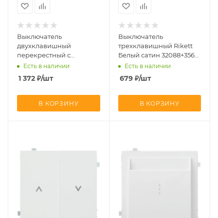
Выключатель
Выключатель
двухклавишный
трехклавишный Rikett
перекрестный с
Белый сатин 32088+35661
подсветкой Rikett Белый
MW
Есть в наличии
Есть в наличии
сатин 32204+35615 MW +
1 372
₽
/шт
679
₽
/шт
2х32019
В КОРЗИНУ
В КОРЗИНУ