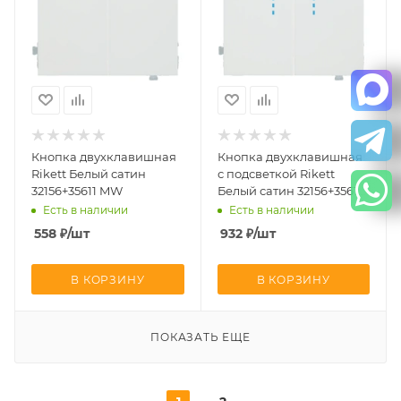
Кнопка двухклавишная
Кнопка двухклавишная
Rikett Белый сатин
с подсветкой Rikett
32156+35611 MW
Белый сатин 32156+35612
MW + 2х32019
Есть в наличии
Есть в наличии
558
₽
/шт
932
₽
/шт
В КОРЗИНУ
В КОРЗИНУ
ПОКАЗАТЬ ЕЩЕ