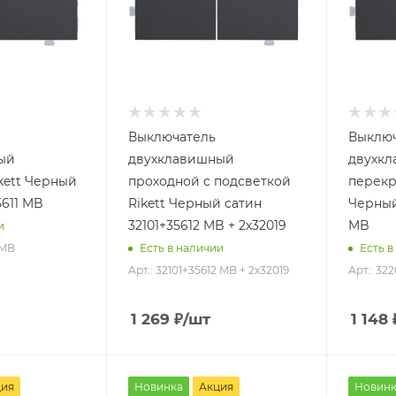
Выключатель
Выключ
ый
двухклавишный
двухк
kett Черный
проходной с подсветкой
перекр
5611 MB
Rikett Черный сатин
Черный
32101+35612 MB + 2х32019
MB
и
 MB
Есть в наличии
Есть в
Арт.: 32101+35612 MB + 2х32019
Арт.: 32
1 269
₽
/шт
1 148
ция
Новинка
Акция
Новинк