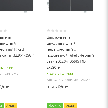
атель
Выключатель
лавишный
двухклавишный
естный Rikett
перекрестный с
 сатин 32204+35614
подсветкой Rikett Черный
сатин 32204+35615 MB +
2х32019
 наличии
204+35614 MB
Есть в наличии
Арт.: 32204+35615 MB + 2х32019
₽
/шт
1 515
₽
/шт
а
Акция
Новинка
Акция