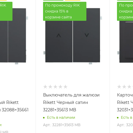
RIK
По промокоду RIK
По про
скидка 15% в
скидка 
корзине сайта
корзин
Выключатель для жалюзи
Карточ
й Rikett
Rikett Черный сатин
Rikett
 32088+35661
32281+35613 MB
32031+
Есть в наличии
Есть в
Арт.: 32281+35613 MB
Арт.: 32
и
61 MB