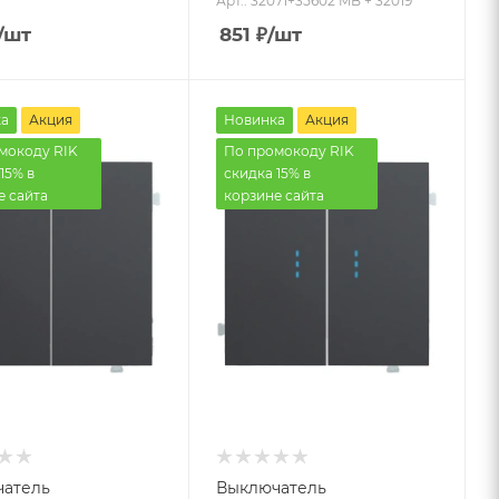
Арт.: 32071+35602 MB + 32019
/шт
851
₽
/шт
а
Акция
Новинка
Акция
мокоду RIK
По промокоду RIK
15% в
скидка 15% в
е сайта
корзине сайта
атель
Выключатель