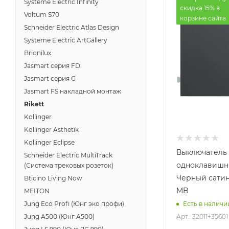
Systeme Electric Infinity
скидка 15% в
Voltum S70
корзине сайта
Schneider Electric Atlas Design
Systeme Electric ArtGallery
Brionilux
Jasmart серия FD
Jasmart серия G
Jasmart FS накладной монтаж
Rikett
Kollinger
Kollinger Asthetik
Kollinger Eclipse
Выключатель
Schneider Electric MultiTrack
одноклавишны
(Система трековых розеток)
Черный сатин
Bticino Living Now
MB
MEITON
Jung Eco Profi (Юнг эко профи)
Есть в наличи
Арт.: 32011+3560
Jung A500 (Юнг A500)