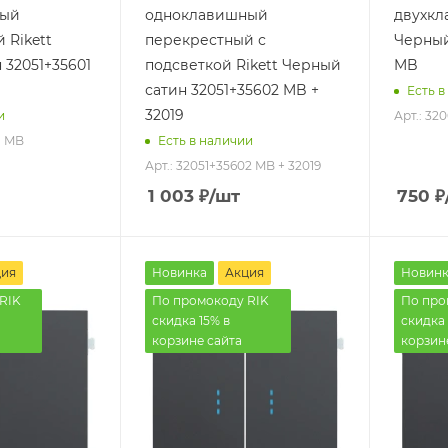
ный
одноклавишный
двухкл
 Rikett
перекрестный с
Черный
 32051+35601
подсветкой Rikett Черный
MB
сатин 32051+35602 MB +
Есть в
32019
Арт.: 32
и
1 MB
Есть в наличии
Арт.: 32051+35602 MB + 32019
1 003
₽
/шт
750
₽
ция
Новинка
Акция
Новинк
RIK
По промокоду RIK
По про
скидка 15% в
скидка 
корзине сайта
корзин