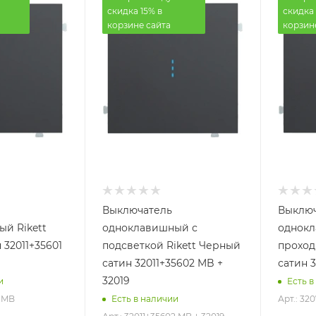
скидка 15% в
скидка 
корзине сайта
корзин
Выключатель
Выключ
й Rikett
одноклавишный с
однок
 32011+35601
подсветкой Rikett Черный
проход
сатин 32011+35602 MB +
сатин 
32019
и
Есть в
1 MB
Арт.: 32
Есть в наличии