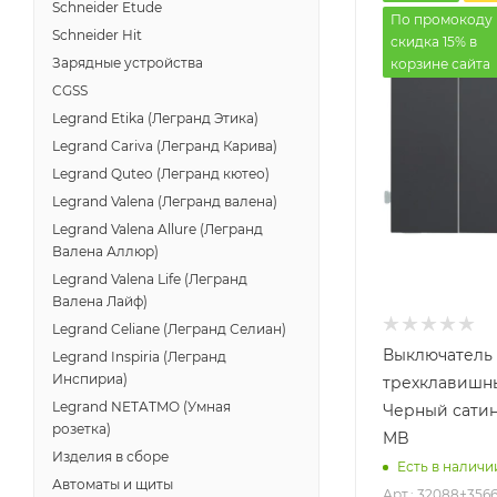
Schneider Etude
По промокоду 
Schneider Hit
скидка 15% в
Зарядные устройства
корзине сайта
CGSS
Legrand Etika (Легранд Этика)
Legrand Cariva (Легранд Карива)
Legrand Quteo (Легранд кютео)
Legrand Valena (Легранд валена)
Legrand Valena Allure (Легранд
Валена Аллюр)
Legrand Valena Life (Легранд
Валена Лайф)
Legrand Celiane (Легранд Селиан)
Выключатель
Legrand Inspiria (Легранд
Инспириа)
трехклавишны
Legrand NETATMO (Умная
Черный сатин
розетка)
MB
Изделия в сборе
Есть в наличи
Автоматы и щиты
Арт.: 32088+356