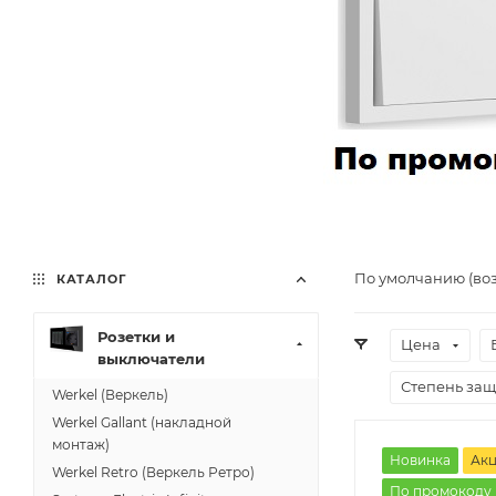
По умолчанию (во
КАТАЛОГ
Розетки и
Цена
выключатели
Степень защи
Werkel (Веркель)
Werkel Gallant (накладной
монтаж)
Новинка
Ак
Werkel Retro (Веркель Ретро)
По промокоду 