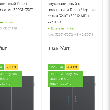
авишный Rikett
двухклавишный с
 сатин 32061+35611
подсветкой Rikett Черный
сатин 32061+35612 MB +
2х32019
 наличии
061+35611 MB
Есть в наличии
Арт.: 32061+35612 MB + 2х32019
/шт
1 126
₽
/шт
а
Акция
Новинка
Акция
мокоду RIK
По промокоду RIK
15% в
скидка 15% в
е сайта
корзине сайта