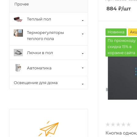
Прочее
884
₽
/шт
Теплый пол
Новинка
Ак
Терморегуляторы
теплого пола
По промокоду 
скидка 15% в
Лючки в пол
корзине сайта
Автоматика
Освещение для дома
Кнопка однок