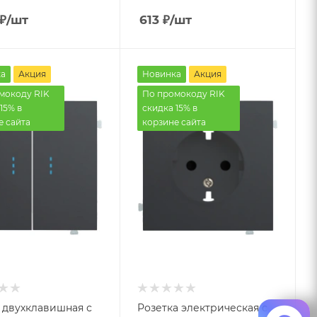
₽
/шт
613
₽
/шт
а
Акция
Новинка
Акция
мокоду RIK
По промокоду RIK
15% в
скидка 15% в
е сайта
корзине сайта
 двухклавишная с
Розетка электрическая с