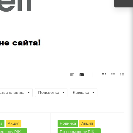
ство клавиш
Подсветка
Крышка
а
Акция
Новинка
Акция
мокоду RIK
По промокоду RIK