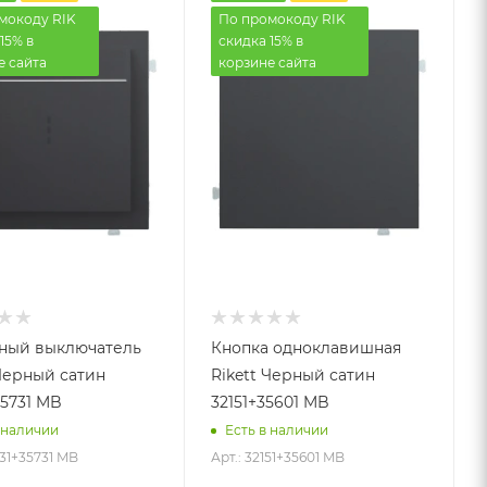
мокоду RIK
По промокоду RIK
15% в
скидка 15% в
е сайта
корзине сайта
ный выключатель
Кнопка одноклавишная
 Черный сатин
Rikett Черный сатин
35731 MB
32151+35601 MB
 наличии
Есть в наличии
031+35731 MB
Арт.: 32151+35601 MB