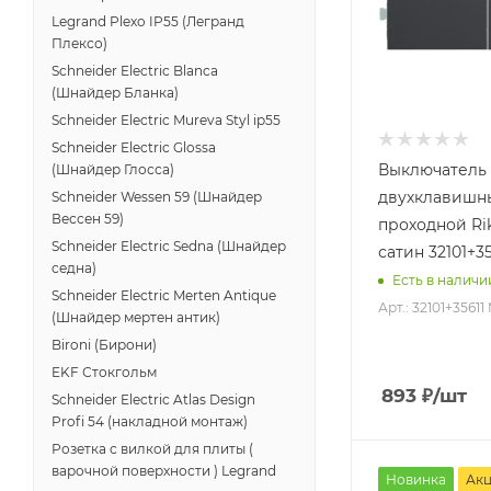
Legrand Plexo IP55 (Легранд
Плексо)
Schneider Electric Blanca
(Шнайдер Бланка)
Schneider Electric Mureva Styl ip55
Schneider Electric Glossa
Выключатель
(Шнайдер Глосса)
двухклавишн
Schneider Wessen 59 (Шнайдер
Вессен 59)
проходной Ri
Schneider Electric Sedna (Шнайдер
сатин 32101+3
седна)
Есть в наличи
Schneider Electric Merten Antique
Арт.: 32101+35611
(Шнайдер мертен антик)
Bironi (Бирони)
EKF Стокгольм
893
₽
/шт
Schneider Electric Atlas Design
Profi 54 (накладной монтаж)
Розетка с вилкой для плиты (
варочной поверхности ) Legrand
Новинка
Ак