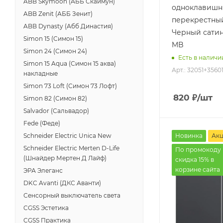
ABB Skymoon (АББ Скаймун)
одноклавиш
ABB Zenit (АББ Зенит)
перекрестный
ABB Dynasty (Абб Династия)
Черный сатин
Simon 15 (Симон 15)
MB
Simon 24 (Симон 24)
Есть в наличи
Simon 15 Aqua (Симон 15 аква)
Арт.: 32051+3560
накладные
Simon 73 Loft (Симон 73 Лофт)
820
₽
/шт
Simon 82 (Симон 82)
Salvador (Сальвадор)
Fede (Феде)
Новинка
Ак
Schneider Electric Unica New
Schneider Electric Merten D-Life
По промокоду 
(Шнайдер Мертен Д Лайф)
скидка 15% в
корзине сайта
ЭРА Элеганс
DKC Avanti (ДКС Аванти)
Сенсорный выключатель света
CGSS Эстетика
CGSS Практика