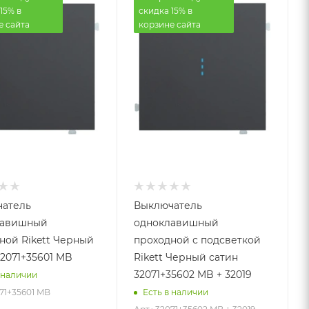
15% в
скидка 15% в
е сайта
корзине сайта
атель
Выключатель
лавишный
одноклавишный
ной Rikett Черный
проходной с подсветкой
32071+35601 MB
Rikett Черный сатин
32071+35602 MB + 32019
 наличии
071+35601 MB
Есть в наличии