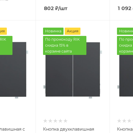
802
₽
/шт
1 092
ция
Новинка
Акция
Новинк
RIK
По промокоду RIK
По про
скидка 15% в
скидка 
корзине сайта
корзин
лавишная с
Кнопка двухклавишная
Кнопка