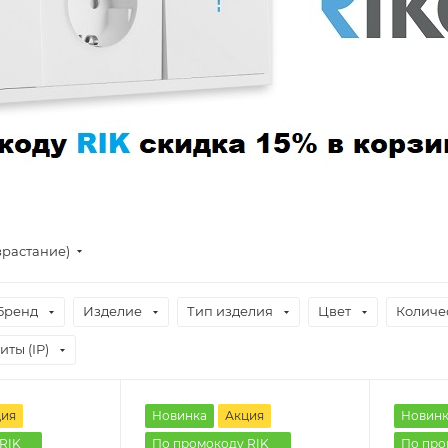
зрастание)
Бренд
Изделие
Тип изделия
Цвет
Количе
ты (IP)
ция
Новинка
Акция
Новинк
RIK
По промокоду RIK
По про