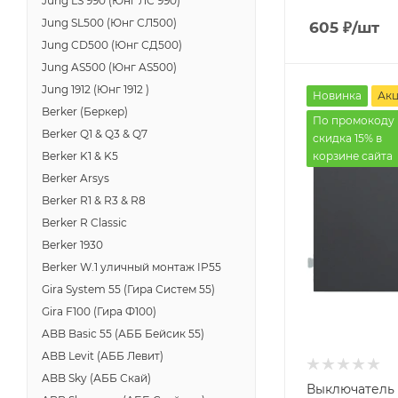
Jung LS 990 (Юнг ЛС 990)
Jung SL500 (Юнг СЛ500)
605
₽
/шт
Jung CD500 (Юнг СД500)
Jung AS500 (Юнг AS500)
Jung 1912 (Юнг 1912 )
Новинка
Ак
Berker (Беркер)
По промокоду 
Berker Q1 & Q3 & Q7
скидка 15% в
корзине сайта
Berker K1 & K5
Berker Arsys
Berker R1 & R3 & R8
Berker R Classic
Berker 1930
Berker W.1 уличный монтаж IP55
Gira System 55 (Гира Систем 55)
Gira F100 (Гира Ф100)
ABB Basic 55 (АББ Бейсик 55)
ABB Levit (АББ Левит)
ABB Sky (АББ Скай)
Выключатель