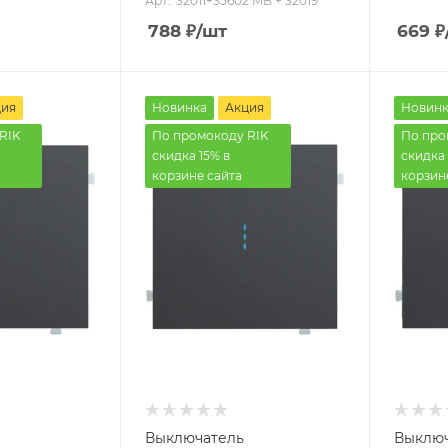
Арт.: 32011+35602 MB + 32019
788
₽
/шт
669
₽
ция
Новинка
Акция
Новинк
RIK
По промокоду RIK
По про
скидка 15% в
скидка 
корзине сайта
корзин
Выключатель
Выключ