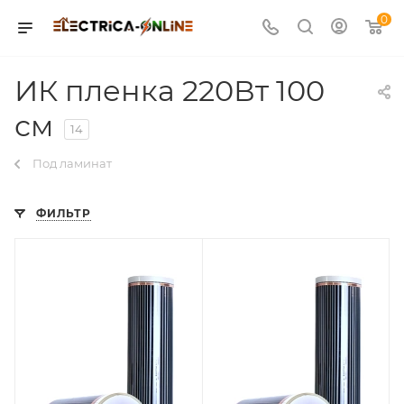
0
ИК пленка 220Вт 100
см
14
Под ламинат
ФИЛЬТР