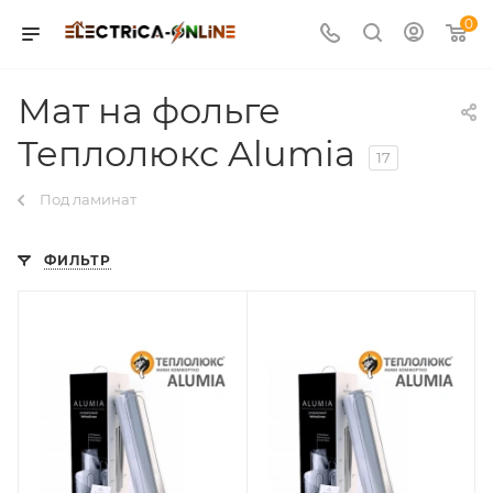
0
Мат на фольге
Теплолюкс Alumia
17
Под ламинат
ФИЛЬТР