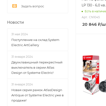
LP 130 - 6,0 кв
Задать вопрос
Есть в наличи
Арт.: CN1045
Новости
20 846
₽
/ш
31 мая 2024
Поступление на склад System
Electric ArtGallery
31 января 2024
Двухклавишный перекрестный
выключатель в серии Atlas
Design от Systeme Electric!
31 января 2024
Новая серия рамок AtlasDesign
Antique от Systeme Electric уже в
продаже!