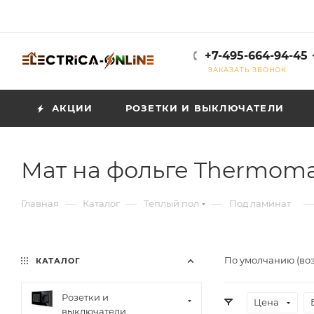
+7-495-664-94-45
ЗАКАЗАТЬ ЗВОНОК
АКЦИИ
РОЗЕТКИ И ВЫКЛЮЧАТЕЛИ
Мат на фольге Thermoma
—
—
—
—
Главная
Каталог
Теплый пол
Под ламинат
По умолчанию (во
КАТАЛОГ
Розетки и
Цена
выключатели