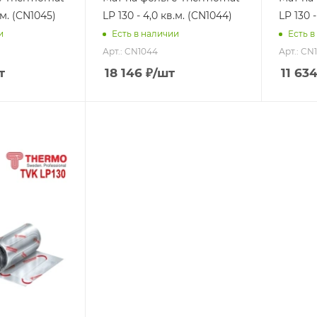
.м. (CN1045)
LP 130 - 4,0 кв.м. (CN1044)
LP 130 -
и
Есть в наличии
Есть в
Арт.: CN1044
Арт.: CN
т
18 146
₽
/шт
11 63