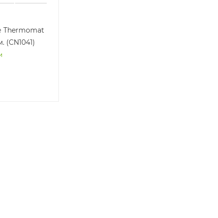
е Thermomat
.м. (CN1041)
и