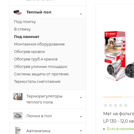
Теплый пол
Под плитку
В стяжку
Под ламинат
Монтажное оборудование
Обогрев кровли
Обогрев труб и кранов
Обогрев уличных площадок
Системы защиты от протечек
Термостаты снеготаяния
Терморегуляторы
теплого пола
Мат на фольг
Лючки в пол
LP 130 - 12,0 к
Есть в наличи
Автоматика