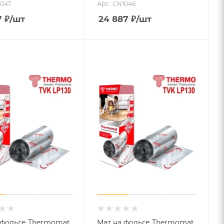
1047
Арт.: CN1046
7
₽
/шт
24 887
₽
/шт
 фольге Thermomat
Мат на фольге Thermomat