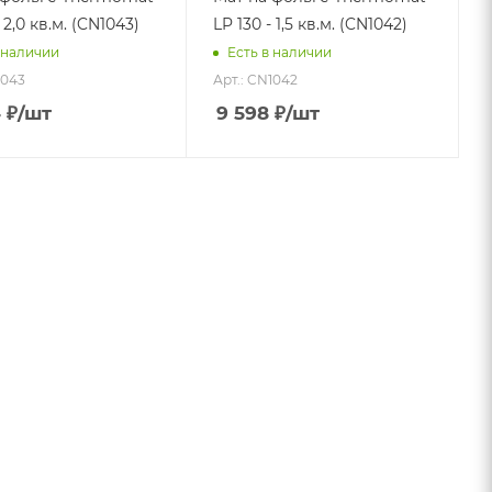
 2,0 кв.м. (CN1043)
LP 130 - 1,5 кв.м. (CN1042)
 наличии
Есть в наличии
1043
Арт.: CN1042
4
₽
/шт
9 598
₽
/шт