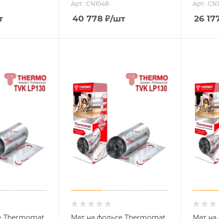
Арт.: CN1048
Арт.: CN
т
40 778
₽
/шт
26 17
е Thermomat
Мат на фольге Thermomat
Мат на