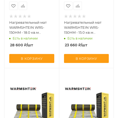
Нагревательный мат
Нагревательный мат
WARMSHTEIN WRS-
WARMSHTEIN WRS-
150HM - 18.0 кв.м
150HM - 15.0 кв.м
(CN2768)
(CN2767)
Есть в наличии
Есть в наличии
28 600
₽
/шт
23 660
₽
/шт
В КОРЗИНУ
В КОРЗИНУ