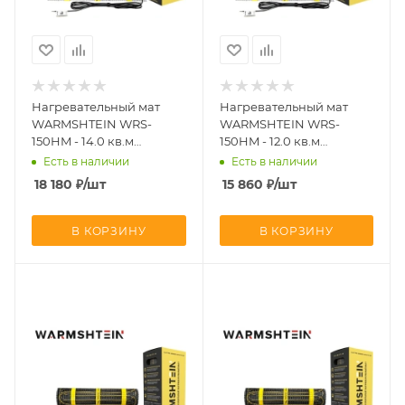
Нагревательный мат
Нагревательный мат
WARMSHTEIN WRS-
WARMSHTEIN WRS-
150HM - 14.0 кв.м
150HM - 12.0 кв.м
(CN2766)
(CN2745)
Есть в наличии
Есть в наличии
18 180
₽
/шт
15 860
₽
/шт
В КОРЗИНУ
В КОРЗИНУ