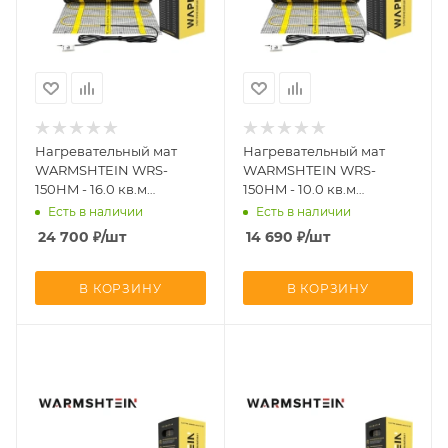
Нагревательный мат
Нагревательный мат
WARMSHTEIN WRS-
WARMSHTEIN WRS-
150HM - 16.0 кв.м
150HM - 10.0 кв.м
(CN2676)
(CN2675)
Есть в наличии
Есть в наличии
24 700
₽
/шт
14 690
₽
/шт
В КОРЗИНУ
В КОРЗИНУ