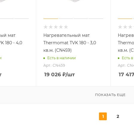
ный мат
Нагревательный мат
Нагрев
 180 - 4,0
Thermomat TVK 180 - 3,0
Thermom
кв.м. (CN459)
кв.м. (
и
Есть в наличии
Есть в
Арт.: CN459
Арт.: CN
т
19 026
₽
/шт
17 41
ПОКАЗАТЬ ЕЩЕ
1
2