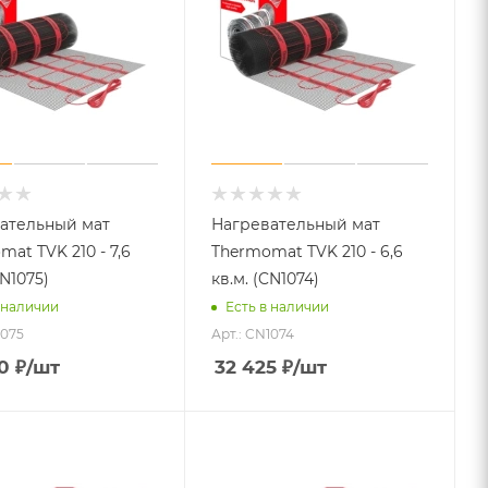
ательный мат
Нагревательный мат
at TVK 210 - 7,6
Thermomat TVK 210 - 6,6
CN1075)
кв.м. (CN1074)
 наличии
Есть в наличии
1075
Арт.: CN1074
0
₽
/шт
32 425
₽
/шт