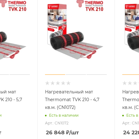
ный мат
Нагревательный мат
Нагрев
 210 - 5,7
Thermomat TVK 210 - 4,7
Thermom
кв.м. (CN1072)
кв.м. (
и
Есть в наличии
Есть в
Арт.: CN1072
Арт.: CN
т
26 848
₽
/шт
24 22