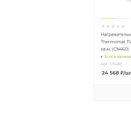
Нагреватель
Thermomat TVK
кв.м. (CN460)
Есть в наличи
Арт.: CN460
24 568
₽
/ш