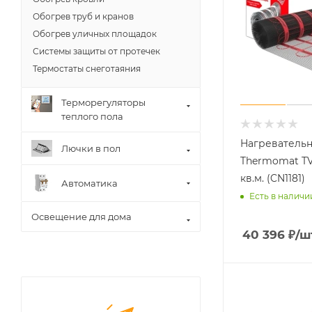
Обогрев труб и кранов
Обогрев уличных площадок
Системы защиты от протечек
Термостаты снеготаяния
Терморегуляторы
теплого пола
Нагреватель
Лючки в пол
Thermomat TVK
кв.м. (CN1181)
Автоматика
Есть в наличи
Освещение для дома
40 396
₽
/ш