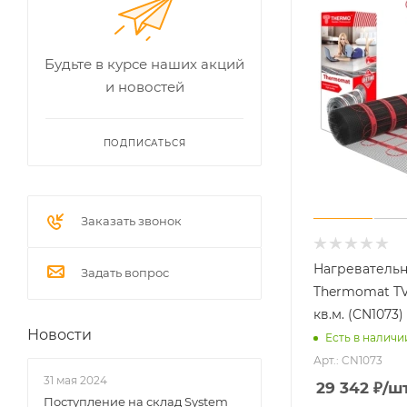
Будьте в курсе наших акций
и новостей
ПОДПИСАТЬСЯ
Заказать звонок
Нагреватель
Задать вопрос
Thermomat TVK
кв.м. (CN1073)
Новости
Есть в наличи
Арт.: CN1073
31 мая 2024
29 342
₽
/ш
Поступление на склад System