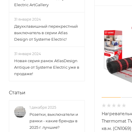
Electric ArtGallery
31 января 2024
Двухклавишный перекрестный
выключатель в серии Atlas
Design от Systeme Electric!
31 января 2024
Новая серия рамок AtlasDesign
Antique от Systeme Electric уже в
продаже!
Статьи
1 декабря 2025
Нагреватель
Розетки, выключатели и
Thermomat TVK
рамки - какие бренды в
2025 г. лучшие?
кв.м. (CN1069)