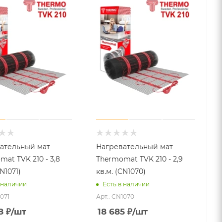
ательный мат
Нагревательный мат
at TVK 210 - 3,8
Thermomat TVK 210 - 2,9
CN1071)
кв.м. (CN1070)
 наличии
Есть в наличии
1071
Арт.: CN1070
8
₽
/шт
18 685
₽
/шт