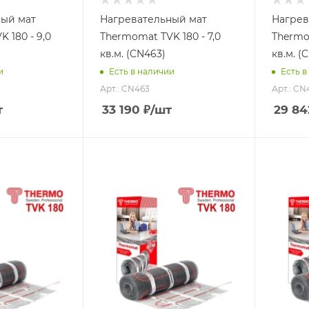
ный мат
Нагревательный мат
Нагрев
 180 - 9,0
Thermomat TVK 180 - 7,0
Thermom
кв.м. (CN463)
кв.м. (
и
Есть в наличии
Есть в
Арт.: CN463
Арт.: CN
т
33 190
₽
/шт
29 84