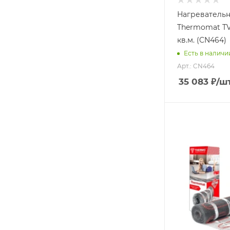
Нагреватель
Thermomat TVK
кв.м. (CN464)
Есть в наличи
Арт.: CN464
35 083
₽
/ш