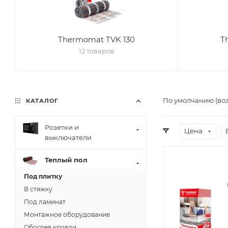
Thermomat TVK 130
T
12 товаров
По умолчанию (во
КАТАЛОГ
Розетки и
Цена
выключатели
Теплый пол
Под плитку
В стяжку
Под ламинат
Монтажное оборудование
Обогрев кровли