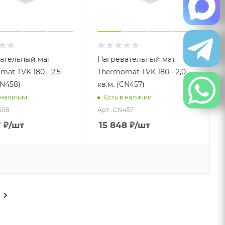
ательный мат
Нагревательный мат
at TVK 180 - 2,5
Thermomat TVK 180 - 2,0
CN458)
кв.м. (CN457)
 наличии
Есть в наличии
458
Арт.: CN457
7
₽
/шт
15 848
₽
/шт