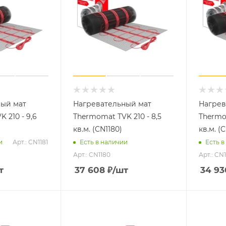
ный мат
Нагревательный мат
Нагрев
 210 - 9,6
Thermomat TVK 210 - 8,5
Thermom
кв.м. (CN1180)
кв.м. (
Арт.: CN1181
и
Есть в наличии
Есть в
Арт.: CN1180
Арт.: CN
т
37 608
₽
/шт
34 93