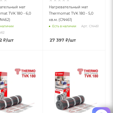
ательный мат
Нагревательный мат
at TVK 180 - 6,0
Thermomat TVK 180 - 5,0
CN462)
кв.м. (CN461)
Арт.: CN461
 наличии
Есть в наличии
462
2
₽
/шт
27 397
₽
/шт