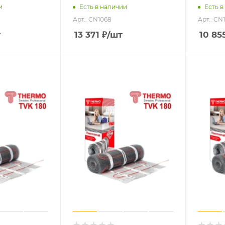
и
Есть в наличии
Есть в
Арт.: CN1068
Арт.: CN
т
13 371
₽
/шт
10 85